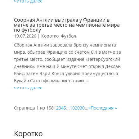
читать далее
Сборная Англии выиграла у Франции в
матче за третье место на чемпионате мира
по футболу
19.07.2026
|
Коротко
,
Футбол
Сборная Англии завоевала бронзу чемпионата
мира, обыграв Францию со счётом 6:4 в матче за
третье место, сообщает издание «Петербургский
дневник». Уже на 3-й минуте счёт открыл Деклан
Райс, затем Эзри Конса удвоил преимущество, а
Букайо Сака оформил «хет-трик»....
читать далее
Страница 1 из 158
1
2
3
4
5
...
10
20
30
...
»
Последняя »
Коротко