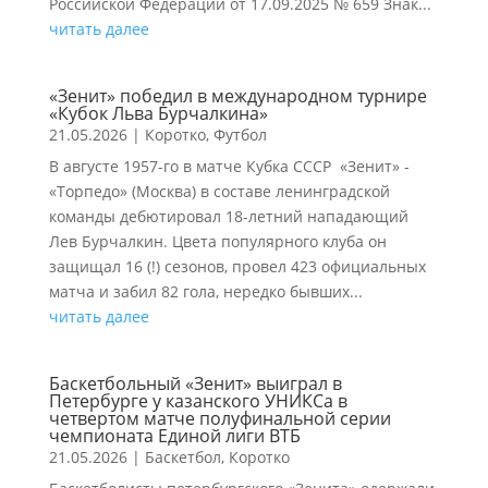
Российской Федерации от 17.09.2025 № 659 Знак...
читать далее
«Зенит» победил в международном турнире
«Кубок Льва Бурчалкина»
21.05.2026
|
Коротко
,
Футбол
В августе 1957-го в матче Кубка СССР «Зенит» -
«Торпедо» (Москва) в составе ленинградской
команды дебютировал 18-летний нападающий
Лев Бурчалкин. Цвета популярного клуба он
защищал 16 (!) сезонов, провел 423 официальных
матча и забил 82 гола, нередко бывших...
читать далее
Баскетбольный «Зенит» выиграл в
Петербурге у казанского УНИКСа в
четвертом матче полуфинальной серии
чемпионата Единой лиги ВТБ
21.05.2026
|
Баскетбол
,
Коротко