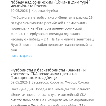
победу над сочинским «Сочи» в 29-м туре
чемпионата России
10.05.2026
|
Коротко
,
Футбол
Футболисты петербургского «Зенита» в рамках 29-
го тура чемпионата российской Премьер-лиги
принимали на «Газпром-арене» сочинский
«Сочи». Петербургская команда одержала
«волевую» победу – 2:1. На 12-й минуте зенитовец
Луис Энрике не забил пенальти, назначенный за
фол...
читать далее
Футболисты и баскетболисты «Зенита» и
хоккеисты СКА возложили цветы на
Пискаревском кладбище
09.05.2026
|
Баскетбол
,
Коротко
,
Футбол
,
Хоккей
Накануне Дня Победы все команды футбольного
«Зенита», включая женскую, и хоккейный СКА
вместе побывали на Пискаревском мемориальном
кладбище в Петербурге, сообщает «Матч ТВ».