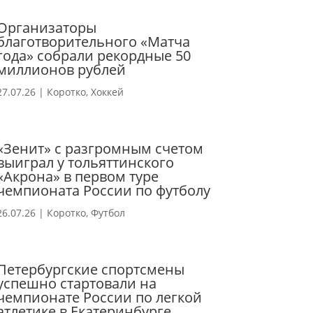
Организаторы
благотворительного «Матча
года» собрали рекордные 50
миллионов рублей
27.07.26
|
Коротко
,
Хоккей
«Зенит» с разгромным счетом
выиграл у тольяттинского
«Акрона» в первом туре
чемпионата России по футболу
26.07.26
|
Коротко
,
Футбол
Петербургские спортсмены
успешно стартовали на
чемпионате России по легкой
атлетике в Екатеринбурге