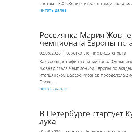
счетом – 3:0. «Зенит» играл в таком составе: 
читать далее
Россиянка Мария Жовне
чемпионата Европы по 
02.08.2026
|
Коротко
,
Летние виды спорта
Как сообщает официальный канал Олимпийск
Жовнер стала чемпионкой Европы по академи
итальянском Варезе. Жовнер преодолела дис
После...
читать далее
В Петербурге стартует К
лука
01.08.2026
|
Коротко
,
Летние виды спорта