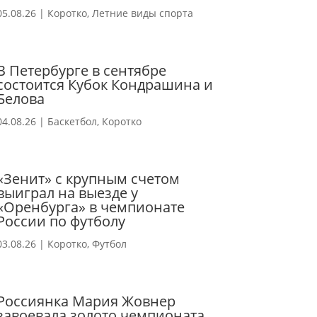
05.08.26
|
Коротко
,
Летние виды спорта
В Петербурге в сентябре
состоится Кубок Кондрашина и
Белова
04.08.26
|
Баскетбол
,
Коротко
«Зенит» с крупным счетом
выиграл на выезде у
«Оренбурга» в чемпионате
России по футболу
03.08.26
|
Коротко
,
Футбол
Россиянка Мария Жовнер
завоевала золото чемпионата