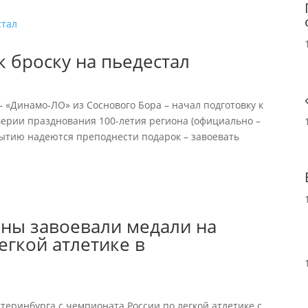
к броску на пьедестал
 «Динамо-ЛО» из Соснового Бора – начал подготовку к
верии празднования 100-летия региона (официально –
событию надеются преподнести подарок – завоевать
ены завоевали медали на
егкой атлетике в
теринбурга с чемпионата России по легкой атлетике с