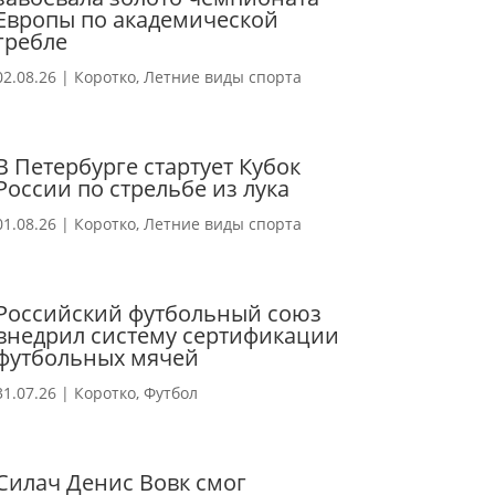
Европы по академической
гребле
02.08.26
|
Коротко
,
Летние виды спорта
В Петербурге стартует Кубок
России по стрельбе из лука
01.08.26
|
Коротко
,
Летние виды спорта
Российский футбольный союз
внедрил систему сертификации
футбольных мячей
31.07.26
|
Коротко
,
Футбол
Силач Денис Вовк смог