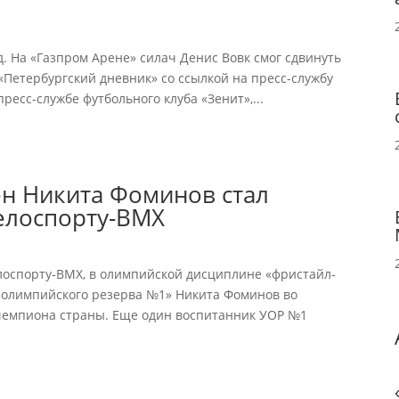
. На «Газпром Арене» силач Денис Вовк смог сдвинуть
«Петербургский дневник» со ссылкой на пресс-службу
ресс-службе футбольного клуба «Зенит»,...
ен Никита Фоминов стал
елоспорту-ВМХ
елоспорту-ВМХ, в олимпийской дисциплине «фристайл-
 олимпийского резерва №1» Никита Фоминов во
л чемпиона страны. Еще один воспитанник УОР №1