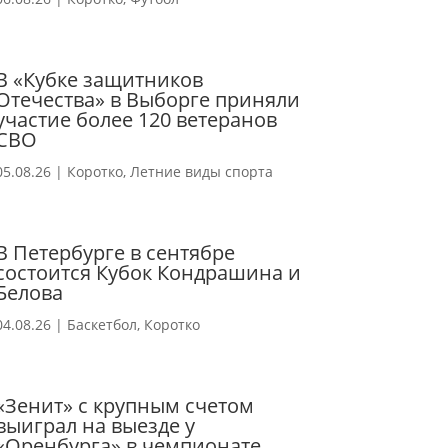
В «Кубке защитников
Отечества» в Выборге приняли
участие более 120 ветеранов
СВО
05.08.26
|
Коротко
,
Летние виды спорта
В Петербурге в сентябре
состоится Кубок Кондрашина и
Белова
04.08.26
|
Баскетбол
,
Коротко
«Зенит» с крупным счетом
выиграл на выезде у
«Оренбурга» в чемпионате