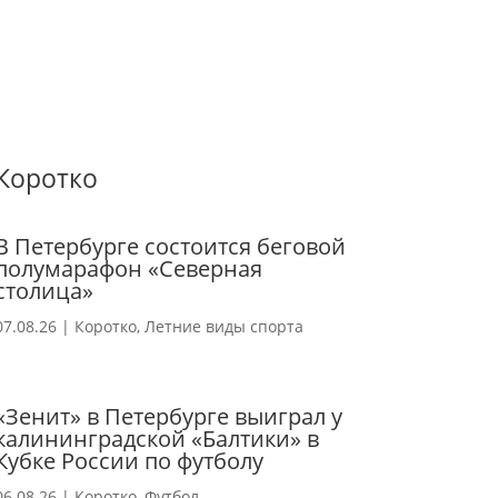
Коротко
В Петербурге состоится беговой
полумарафон «Северная
столица»
07.08.26
|
Коротко
,
Летние виды спорта
«Зенит» в Петербурге выиграл у
калининградской «Балтики» в
Кубке России по футболу
06.08.26
|
Коротко
,
Футбол