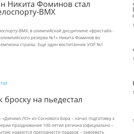
ен Никита Фоминов стал
елоспорту-ВМХ
елоспорту-ВМХ, в олимпийской дисциплине «фристайл-
 олимпийского резерва №1» Никита Фоминов во
л чемпиона страны. Еще один воспитанник УОР №1
к броску на пьедестал
 «Динамо-ЛО» из Соснового Бора – начал подготовку к
верии празднования 100-летия региона (официально –
событию надеются преподнести подарок – завоевать