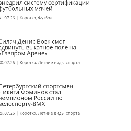
внедрил систему сертификации
футбольных мячей
31.07.26
|
Коротко
,
Футбол
Силач Денис Вовк смог
сдвинуть выкатное поле на
«Газпром Арене»
30.07.26
|
Коротко
,
Летние виды спорта
Петербургский спортсмен
Никита Фоминов стал
чемпионом России по
велоспорту-ВМХ
29.07.26
|
Коротко
,
Летние виды спорта