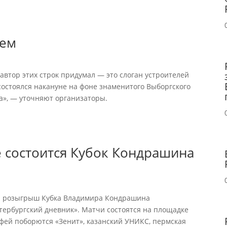
нем
 автор этих строк придумал — это слоган устроителей
состоялся накануне на фоне знаменитого Выборгского
да», — уточняют организаторы.
е состоится Кубок Кондрашина
ой розыгрыш Кубка Владимира Кондрашина
тербургский дневник». Матчи состоятся на площадке
офей поборются «Зенит», казанский УНИКС, пермская