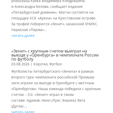
розыгрыш Кубка Владимира Кондрашина
и Александра Белова, сообщает издание
«Петербургский дневник». Матчи состоятся на
площадке КСК «Арена» на Крестовском острове.
За трофей поборются «Зенит», казанский УНИКС,
пермская «Парма»...
читать далее
«Зенит» с крупным счетом выиграл на
выезде у «Оренбурга» в чемпионате России
по футболу
03.08.2026
|
Коротко
,
Футбол
Футболисты петербургского «Зенита» в рамках
второго тура чемпионата российской Премьер-
лиги играли на выезде в Оренбурге с местным
«Оренбургом». Наша команда победила с крупным
счетом – 3:0. «Зенит» играл в таком
составе: Адамов, Нино (Луис Энрике), Вега
(Дуглас...
читать далее