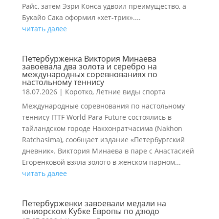
Райс, затем Эзри Конса удвоил преимущество, а
Букайо Сака оформил «хет-трик»....
читать далее
Петербурженка Виктория Минаева
завоевала два золота и серебро на
международных соревнованиях по
настольному теннису
18.07.2026
|
Коротко
,
Летние виды спорта
Международные соревнования по настольному
теннису ITTF World Para Future состоялись в
тайландском городе Накхонратчасима (Nakhon
Ratchasima), сообщает издание «Петербургский
дневник». Виктория Минаева в паре с Анастасией
Егоренковой взяла золото в женском парном...
читать далее
Петербурженки завоевали медали на
юниорском Кубке Европы по дзюдо