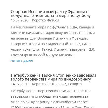
Сборная Испании выиграла у Франции в
полуфинале чемпионата мира по футболу
15.07.2026
|
Коротко
,
Футбол
На чемпионате мира по футболу в США, Канаде и
Мексике началась стадия полуфиналов. Первыми
на поле вышли сборные Испании и Франции,
которые сыграли на стадионе «Эй-Ти-энд-Ти» в
Арлингтоне (штат Техас). Испания выиграла – 2:0.
Счет открыл на 22-й минуте Микель...
читать далее
Петербурженка Таисия Стопченко завоевала
золото первенства мира по виндсерфингу
14.07.2026
|
Коротко
,
Летние виды спорта
Петербургская спортсменка Таисия Стопченко
завоевала титул победительницы первенства
мира по виндсерфингу в олимпийском классе
iQFOiL среди спортсменок до 19 лет в Сант-Пере-