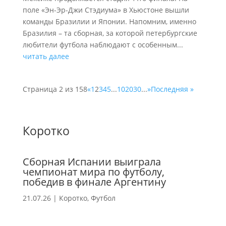
поле «Эн-Эр-Джи Стэдиума» в Хьюстоне вышли
команды Бразилии и Японии. Напомним, именно
Бразилия – та сборная, за которой петербургские
любители футбола наблюдают с особенным...
читать далее
Страница 2 из 158
«
1
2
3
4
5
...
10
20
30
...
»
Последняя »
Коротко
Сборная Испании выиграла
чемпионат мира по футболу,
победив в финале Аргентину
21.07.26
|
Коротко
,
Футбол