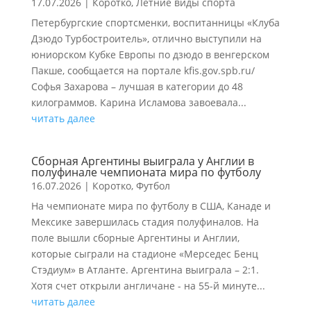
17.07.2026
|
Коротко
,
Летние виды спорта
Петербургские спортсменки, воспитанницы «Клуба
Дзюдо Турбостроитель», отлично выступили на
юниорском Кубке Европы по дзюдо в венгерском
Пакше, сообщается на портале kfis.gov.spb.ru/
Софья Захарова – лучшая в категории до 48
килограммов. Карина Исламова завоевала...
читать далее
Сборная Аргентины выиграла у Англии в
полуфинале чемпионата мира по футболу
16.07.2026
|
Коротко
,
Футбол
На чемпионате мира по футболу в США, Канаде и
Мексике завершилась стадия полуфиналов. На
поле вышли сборные Аргентины и Англии,
которые сыграли на стадионе «Мерседес Бенц
Стэдиум» в Атланте. Аргентина выиграла – 2:1.
Хотя счет открыли англичане - на 55-й минуте...
читать далее