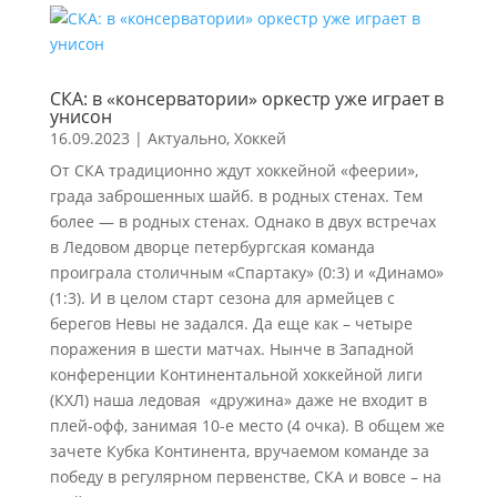
СКА: в «консерватории» оркестр уже играет в
унисон
16.09.2023
|
Актуально
,
Хоккей
От СКА традиционно ждут хоккейной «феерии»,
града заброшенных шайб. в родных стенах. Тем
более — в родных стенах. Однако в двух встречах
в Ледовом дворце петербургская команда
проиграла столичным «Спартаку» (0:3) и «Динамо»
(1:3). И в целом старт сезона для армейцев с
берегов Невы не задался. Да еще как – четыре
поражения в шести матчах. Нынче в Западной
конференции Континентальной хоккейной лиги
(КХЛ) наша ледовая «дружина» даже не входит в
плей-офф, занимая 10-е место (4 очка). В общем же
зачете Кубка Континента, вручаемом команде за
победу в регулярном первенстве, СКА и вовсе – на