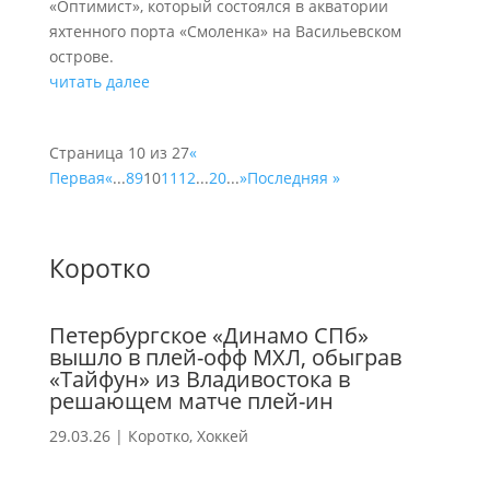
«Оптимист», который состоялся в акватории
яхтенного порта «Смоленка» на Васильевском
острове.
читать далее
Страница 10 из 27
«
Первая
«
...
8
9
10
11
12
...
20
...
»
Последняя »
Коротко
Петербургское «Динамо СПб»
вышло в плей-офф МХЛ, обыграв
«Тайфун» из Владивостока в
решающем матче плей-ин
29.03.26
|
Коротко
,
Хоккей