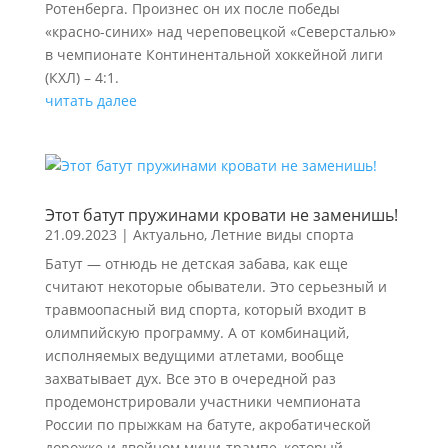
Ротенберга. Произнес он их после победы
«красно-синих» над череповецкой «Северсталью»
в чемпионате Континентальной хоккейной лиги
(КХЛ) – 4:1.
читать далее
Этот батут пружинами кровати не заменишь!
21.09.2023
|
Актуально
,
Летние виды спорта
Батут — отнюдь не детская забава, как еще
считают некоторые обыватели. Это серьезный и
травмоопасный вид спорта, который входит в
олимпийскую программу. А от комбинаций,
исполняемых ведущими атлетами, вообще
захватывает дух. Все это в очередной раз
продемонстрировали участники чемпионата
России по прыжкам на батуте, акробатической
дорожке и двойном мини-трампе, который