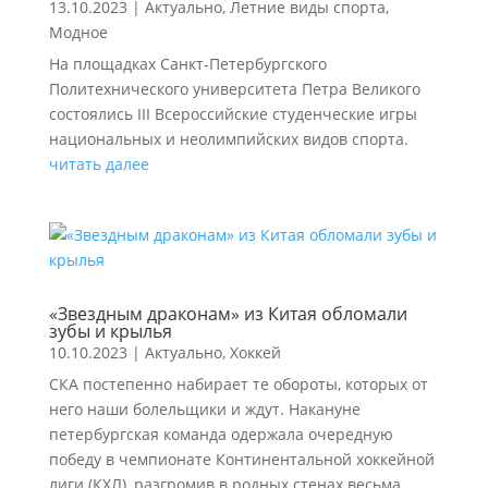
13.10.2023
|
Актуально
,
Летние виды спорта
,
Модное
На площадках Санкт‑Петербургского
Политехнического университета Петра Великого
состоялись III Всероссийские студенческие игры
национальных и неолимпийских видов спорта.
читать далее
«Звездным драконам» из Китая обломали
зубы и крылья
10.10.2023
|
Актуально
,
Хоккей
СКА постепенно набирает те обороты, которых от
него наши болельщики и ждут. Накануне
петербургская команда одержала очередную
победу в чемпионате Континентальной хоккейной
лиги (КХЛ), разгромив в родных стенах весьма