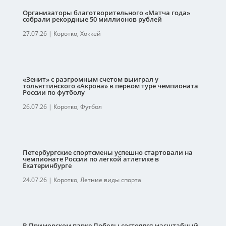
Организаторы благотворительного «Матча года»
собрали рекордные 50 миллионов рублей
27.07.26
|
Коротко
,
Хоккей
«Зенит» с разгромным счетом выиграл у
тольяттинского «Акрона» в первом туре чемпионата
России по футболу
26.07.26
|
Коротко
,
Футбол
Петербургские спортсмены успешно стартовали на
чемпионате России по легкой атлетике в
Екатеринбурге
24.07.26
|
Коротко
,
Летние виды спорта
В Приморском парке Победы состоялся масштабный