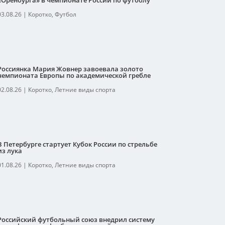
«Оренбурга» в чемпионате России по футболу
03.08.26
|
Коротко
,
Футбол
Россиянка Мария Жовнер завоевала золото
чемпионата Европы по академической гребле
02.08.26
|
Коротко
,
Летние виды спорта
В Петербурге стартует Кубок России по стрельбе
из лука
01.08.26
|
Коротко
,
Летние виды спорта
Российский футбольный союз внедрил систему