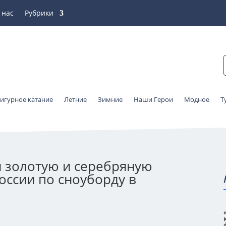
 нас
Рубрики
игурное катание
Летние
Зимние
Наши Герои
Модное
Т
 золотую и серебряную
оссии по сноуборду в