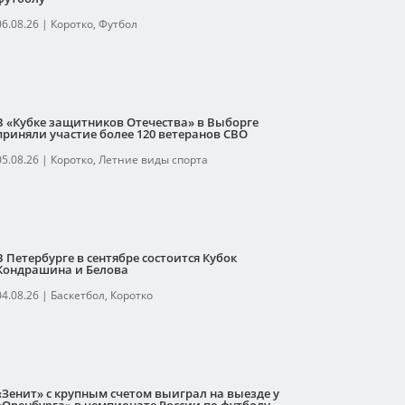
06.08.26
|
Коротко
,
Футбол
В «Кубке защитников Отечества» в Выборге
приняли участие более 120 ветеранов СВО
05.08.26
|
Коротко
,
Летние виды спорта
В Петербурге в сентябре состоится Кубок
Кондрашина и Белова
04.08.26
|
Баскетбол
,
Коротко
«Зенит» с крупным счетом выиграл на выезде у