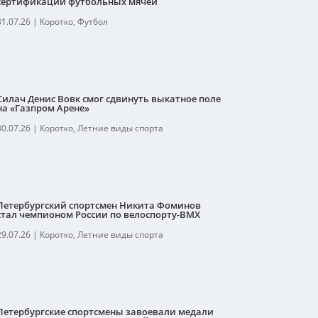
сертификации футбольных мячей
31.07.26
|
Коротко
,
Футбол
Силач Денис Вовк смог сдвинуть выкатное поле
на «Газпром Арене»
30.07.26
|
Коротко
,
Летние виды спорта
Петербургский спортсмен Никита Фоминов
стал чемпионом России по велоспорту-ВМХ
29.07.26
|
Коротко
,
Летние виды спорта
Петербургские спортсмены завоевали медали