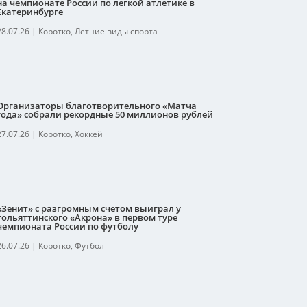
на чемпионате России по легкой атлетике в
Екатеринбурге
28.07.26
|
Коротко
,
Летние виды спорта
Организаторы благотворительного «Матча
года» собрали рекордные 50 миллионов рублей
27.07.26
|
Коротко
,
Хоккей
«Зенит» с разгромным счетом выиграл у
тольяттинского «Акрона» в первом туре
чемпионата России по футболу
26.07.26
|
Коротко
,
Футбол