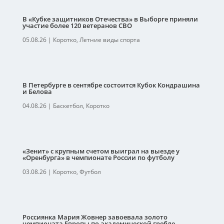
В «Кубке защитников Отечества» в Выборге приняли
участие более 120 ветеранов СВО
05.08.26
|
Коротко
,
Летние виды спорта
В Петербурге в сентябре состоится Кубок Кондрашина
и Белова
04.08.26
|
Баскетбол
,
Коротко
«Зенит» с крупным счетом выиграл на выезде у
«Оренбурга» в чемпионате России по футболу
03.08.26
|
Коротко
,
Футбол
Россиянка Мария Жовнер завоевала золото
чемпионата Европы по академической гребле