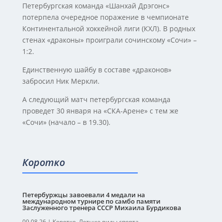
Петербургская команда «Шанхай Дрэгонс»
потерпела очередное поражение в чемпионате
Континентальной хоккейной лиги (КХЛ). В родных
стенах «драконы» проиграли сочинскому «Сочи» –
1:2.
Единственную шайбу в составе «драконов»
забросил Ник Меркли.
А следующий матч петербургская команда
проведет 30 января на «СКА-Арене» с тем же
«Сочи» (начало – в 19.30).
Коротко
Петербуржцы завоевали 4 медали на
международном турнире по самбо памяти
Заслуженного тренера СССР Михаила Бурдикова
09.08.26
|
Коротко
,
Летние виды спорта