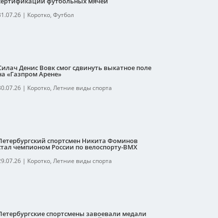
сертификации футбольных мячей
31.07.26
|
Коротко
,
Футбол
Силач Денис Вовк смог сдвинуть выкатное поле
на «Газпром Арене»
30.07.26
|
Коротко
,
Летние виды спорта
Петербургский спортсмен Никита Фоминов
стал чемпионом России по велоспорту-ВМХ
29.07.26
|
Коротко
,
Летние виды спорта
Петербургские спортсмены завоевали медали