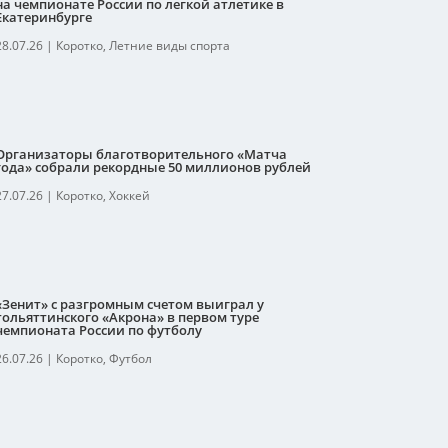
на чемпионате России по легкой атлетике в
Екатеринбурге
28.07.26
|
Коротко
,
Летние виды спорта
Организаторы благотворительного «Матча
года» собрали рекордные 50 миллионов рублей
27.07.26
|
Коротко
,
Хоккей
«Зенит» с разгромным счетом выиграл у
тольяттинского «Акрона» в первом туре
чемпионата России по футболу
26.07.26
|
Коротко
,
Футбол