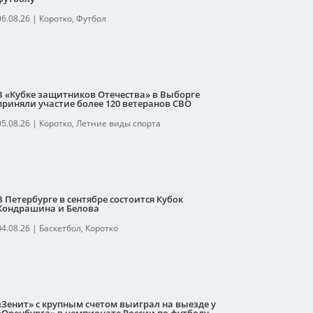
06.08.26
|
Коротко
,
Футбол
В «Кубке защитников Отечества» в Выборге
приняли участие более 120 ветеранов СВО
05.08.26
|
Коротко
,
Летние виды спорта
В Петербурге в сентябре состоится Кубок
Кондрашина и Белова
04.08.26
|
Баскетбол
,
Коротко
«Зенит» с крупным счетом выиграл на выезде у