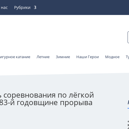
 нас
Рубрики
игурное катание
Летние
Зимние
Наши Герои
Модное
Т
ь соревнования по лёгкой
 83-й годовщине прорыва