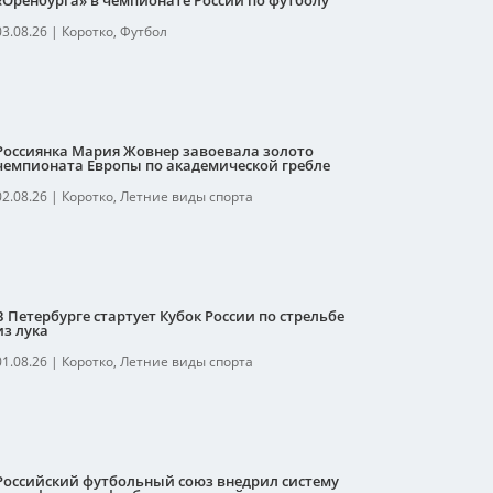
«Оренбурга» в чемпионате России по футболу
03.08.26
|
Коротко
,
Футбол
Россиянка Мария Жовнер завоевала золото
чемпионата Европы по академической гребле
02.08.26
|
Коротко
,
Летние виды спорта
В Петербурге стартует Кубок России по стрельбе
из лука
01.08.26
|
Коротко
,
Летние виды спорта
Российский футбольный союз внедрил систему