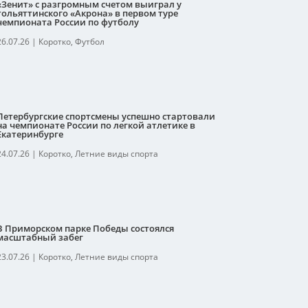
«Зенит» с разгромным счетом выиграл у
тольяттинского «Акрона» в первом туре
чемпионата России по футболу
26.07.26
|
Коротко
,
Футбол
Петербургские спортсмены успешно стартовали
на чемпионате России по легкой атлетике в
Екатеринбурге
24.07.26
|
Коротко
,
Летние виды спорта
В Приморском парке Победы состоялся
масштабный забег
23.07.26
|
Коротко
,
Летние виды спорта