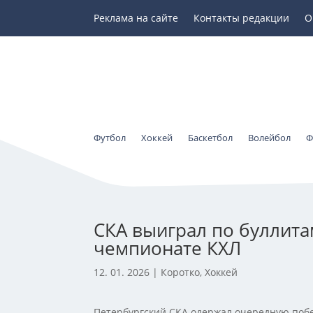
Реклама на сайте
Контакты редакции
О
Футбол
Хоккей
Баскетбол
Волейбол
Ф
СКА выиграл по буллитам
чемпионате КХЛ
12. 01. 2026
|
Коротко
,
Хоккей
Петербургский СКА одержал очередную побе