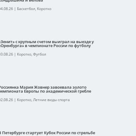
Кондрашина и Белова
04.08.26
|
Баскетбол
,
Коротко
«Зенит» с крупным счетом выиграл на выезде у
«Оренбурга» в чемпионате России по футболу
03.08.26
|
Коротко
,
Футбол
Россиянка Мария Жовнер завоевала золото
чемпионата Европы по академической гребле
02.08.26
|
Коротко
,
Летние виды спорта
В Петербурге стартует Кубок России по стрельбе