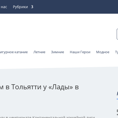
 нас
Рубрики
игурное катание
Летние
Зимние
Наши Герои
Модное
Т
 в Тольятти у «Лады» в
ду в чемпионате Континентальной хоккейной лиги