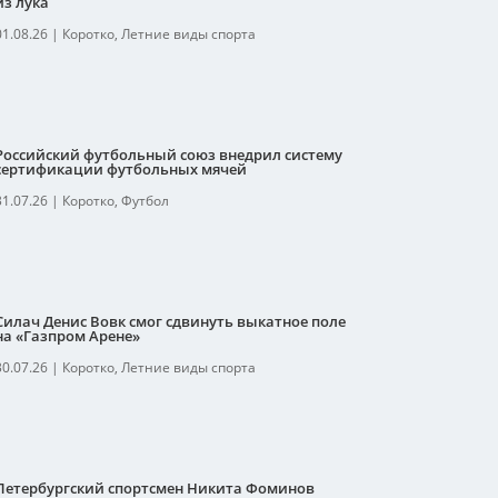
из лука
01.08.26
|
Коротко
,
Летние виды спорта
Российский футбольный союз внедрил систему
сертификации футбольных мячей
31.07.26
|
Коротко
,
Футбол
Силач Денис Вовк смог сдвинуть выкатное поле
на «Газпром Арене»
30.07.26
|
Коротко
,
Летние виды спорта
Петербургский спортсмен Никита Фоминов