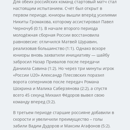
Для обеих российских команд стартовый матч стал
настоящим испытанием. Счёт был открыт в
первом периоде, юниоры вышли вперёд усилиями
Никиты Громакова, которому ассистировал Павел
Черночуб (0:1). В начале второго периода
молодёжная сборная России восстановила
равновесие: отличился Матвей Шуравин,
реализовав большинство (1:1). Однако вскоре
юниоры вновь захватили инициативу — шайбу
забросил Назар Привалов после передачи
Даниила Савина (1:2). Но через три минуты игрок
«России U20» Александр Плесовских поразил
ворота соперников после передач Романа
Шохрина и Малика Саберзянова (2:2), а спустя
всего 45 секунд Михаил Фёдоров вывел свою
команду вперед (3:2).
В третьем периоде старшие россияне добавили в
скорости и увеличили преимущество – голы
забили Вадим Дудоров и Максим Агафонов (5:2).