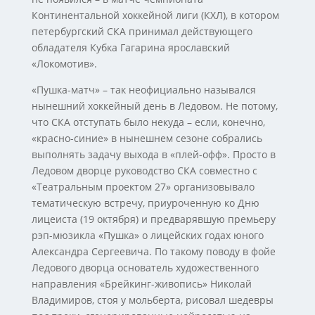
Континентальной хоккейной лиги (КХЛ), в котором
петербургский СКА принимал действующего
обладателя Кубка Гагарина ярославский
«Локомотив».
«Пушка-матч» – так неофициально назывался
нынешний хоккейный день в Ледовом. Не потому,
что СКА отступать было некуда – если, конечно,
«красно-синие» в нынешнем сезоне собрались
выполнять задачу выхода в «плей-офф». Просто в
Ледовом дворце руководство СКА совместно с
«Театральным проектом 27» организовывало
тематическую встречу, приуроченную ко Дню
лицеиста (19 октября) и предварявшую премьеру
рэп-мюзикла «Пушка» о лицейских годах юного
Александра Сергеевича. По такому поводу в фойе
Ледового дворца основатель художественного
направления «Брейкинг-живопись» Николай
Владимиров, стоя у мольберта, рисовал шедевры