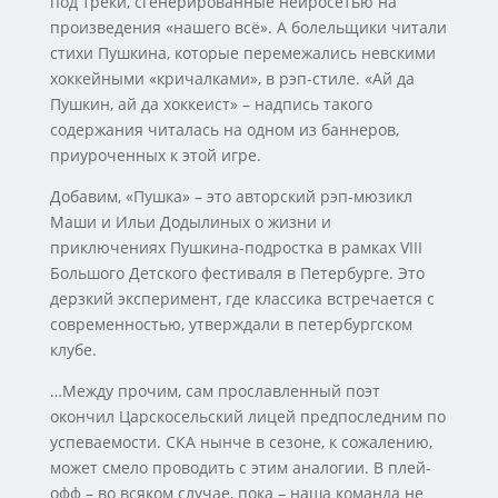
под треки, сгенерированные нейросетью на
произведения «нашего всё». А болельщики читали
стихи Пушкина, которые перемежались невскими
хоккейными «кричалками», в рэп-стиле. «Ай да
Пушкин, ай да хоккеист» – надпись такого
содержания читалась на одном из баннеров,
приуроченных к этой игре.
Добавим, «Пушка» – это авторский рэп-мюзикл
Маши и Ильи Додылиных о жизни и
приключениях Пушкина-подростка в рамках VIII
Большого Детского фестиваля в Петербурге. Это
дерзкий эксперимент, где классика встречается с
современностью, утверждали в петербургском
клубе.
…Между прочим, сам прославленный поэт
окончил Царскосельский лицей предпоследним по
успеваемости. СКА нынче в сезоне, к сожалению,
может смело проводить с этим аналогии. В плей-
офф – во всяком случае, пока – наша команда не