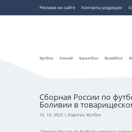
Реклама на сайте
Контакты редакции
О
Футбол
Хоккей
Баскетбол
Волейбол
Ф
Сборная России по футб
Боливии в товарищеско
15. 10. 2025
|
Коротко
,
Футбол
Сборная России по футболу одержала очеред