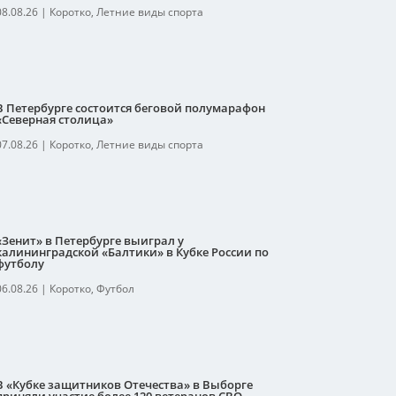
08.08.26
|
Коротко
,
Летние виды спорта
В Петербурге состоится беговой полумарафон
«Северная столица»
07.08.26
|
Коротко
,
Летние виды спорта
«Зенит» в Петербурге выиграл у
калининградской «Балтики» в Кубке России по
футболу
06.08.26
|
Коротко
,
Футбол
В «Кубке защитников Отечества» в Выборге