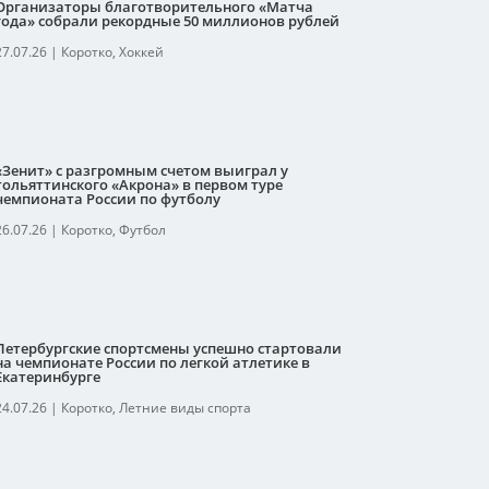
Организаторы благотворительного «Матча
года» собрали рекордные 50 миллионов рублей
27.07.26
|
Коротко
,
Хоккей
«Зенит» с разгромным счетом выиграл у
тольяттинского «Акрона» в первом туре
чемпионата России по футболу
26.07.26
|
Коротко
,
Футбол
Петербургские спортсмены успешно стартовали
на чемпионате России по легкой атлетике в
Екатеринбурге
24.07.26
|
Коротко
,
Летние виды спорта