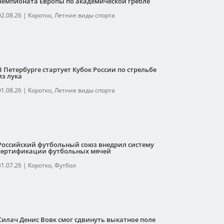
чемпионата Европы по академической гребле
02.08.26
|
Коротко
,
Летние виды спорта
В Петербурге стартует Кубок России по стрельбе
из лука
01.08.26
|
Коротко
,
Летние виды спорта
Российский футбольный союз внедрил систему
сертификации футбольных мячей
31.07.26
|
Коротко
,
Футбол
Силач Денис Вовк смог сдвинуть выкатное поле