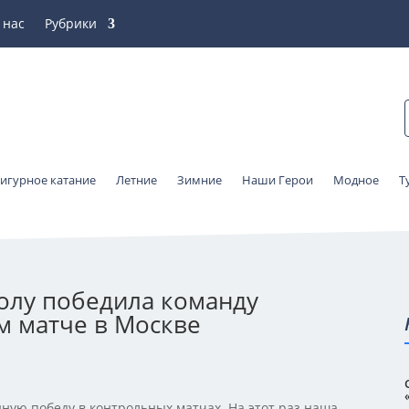
 нас
Рубрики
игурное катание
Летние
Зимние
Наши Герои
Модное
Т
олу победила команду
м матче в Москве
ную победу в контрольных матчах. На этот раз наша