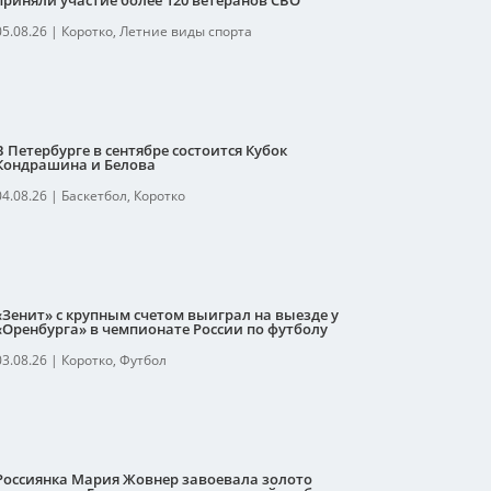
приняли участие более 120 ветеранов СВО
05.08.26
|
Коротко
,
Летние виды спорта
В Петербурге в сентябре состоится Кубок
Кондрашина и Белова
04.08.26
|
Баскетбол
,
Коротко
«Зенит» с крупным счетом выиграл на выезде у
«Оренбурга» в чемпионате России по футболу
03.08.26
|
Коротко
,
Футбол
Россиянка Мария Жовнер завоевала золото