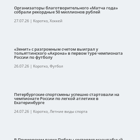
Организаторы благотворительного «Матча года»
собрали рекордные 50 миллионов рублей
27.07.26
|
Коротко
,
Хоккей
«Зенит» с разгромным счетом выиграл у
тольяттинского «Акрона» в первом туре чемпионата
России по футболу
26.07.26
|
Коротко
,
Футбол
Петербургские спортсмены успешно стартовали на
чемпионате России по легкой атлетике в
Екатеринбурге
24.07.26
|
Коротко
,
Летние виды спорта
В Приморском парке Победы состоялся масштабный