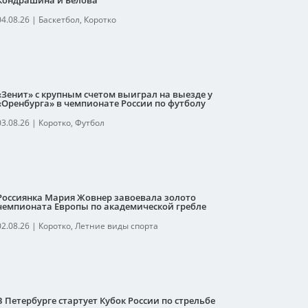
Кондрашина и Белова
04.08.26
|
Баскетбол
,
Коротко
«Зенит» с крупным счетом выиграл на выезде у
«Оренбурга» в чемпионате России по футболу
03.08.26
|
Коротко
,
Футбол
Россиянка Мария Жовнер завоевала золото
чемпионата Европы по академической гребле
02.08.26
|
Коротко
,
Летние виды спорта
В Петербурге стартует Кубок России по стрельбе