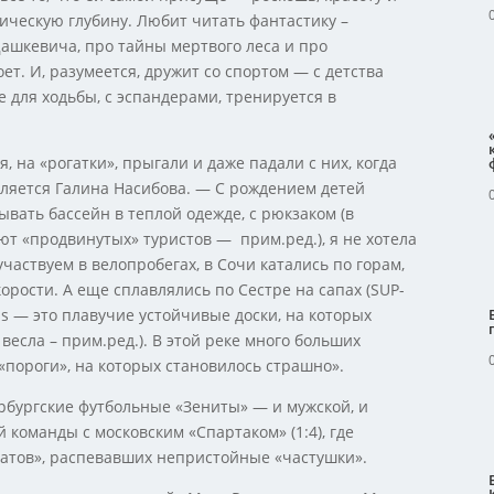
ическую глубину. Любит читать фантастику –
ашкевича, про тайны мертвого леса и про
ет. И, разумеется, дружит со спортом — с детства
 для ходьбы, с эспандерами, тренируется в
, на «рогатки», прыгали и даже падали с них, когда
вляется Галина Насибова. — С рождением детей
вать бассейн в теплой одежде, с рюкзаком (в
ют «продвинутых» туристов — прим.ред.), я не хотела
участвуем в велопробегах, в Сочи катались по горам,
орости. А еще сплавлялись по Сестре на сапах (SUP-
ds — это плавучие устойчивые доски, на которых
есла – прим.ред.). В этой реке много больших
«пороги», на которых становилось страшно».
рбургские футбольные «Зениты» — и мужской, и
 команды с московским «Спартаком» (1:4), где
натов», распевавших непристойные «частушки».