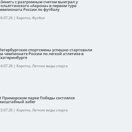
«Зенит» с разгромным счетом выиграл у
тольяттинского «Акрона» в первом туре
чемпионата России по футболу
26.07.26
|
Коротко
,
Футбол
Петербургские спортсмены успешно стартовали
на чемпионате России по легкой атлетике в
Екатеринбурге
24.07.26
|
Коротко
,
Летние виды спорта
В Приморском парке Победы состоялся
масштабный забег
23.07.26
|
Коротко
,
Летние виды спорта