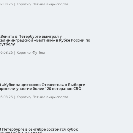
07.08.26
|
Коротко
,
Летние виды спорта
«Зенит» в Петербурге выиграл у
калининградской «Балтики» в Кубке России по
футболу
06.08.26
|
Коротко
,
Футбол
В «Кубке защитников Отечества» в Выборге
приняли участие более 120 ветеранов СВО
05.08.26
|
Коротко
,
Летние виды спорта
В Петербурге в сентябре состоится Кубок