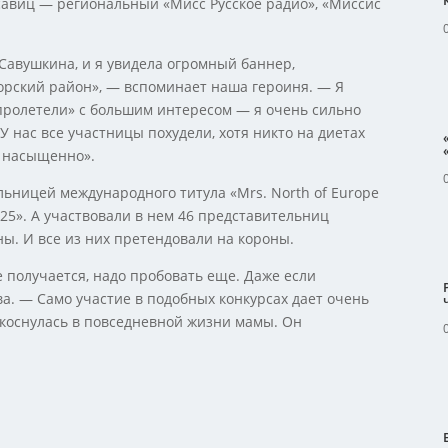
авиц — региональный «Мисс Русское радио», «Миссис
Савушкина, и я увидела огромный баннер,
рский район», — вспоминает наша героиня. — Я
«пролетели» с большим интересом — я очень сильно
У нас все участницы похудели, хотя никто на диетах
о насыщенно».
льницей международного титула «Mrs. North of Europe
25». А участвовали в нем 46 представительниц
ны. И все из них претендовали на короны.
е получается, надо пробовать еще. Даже если
а. — Само участие в подобных конкурсах дает очень
икоснулась в повседневной жизни мамы. Он