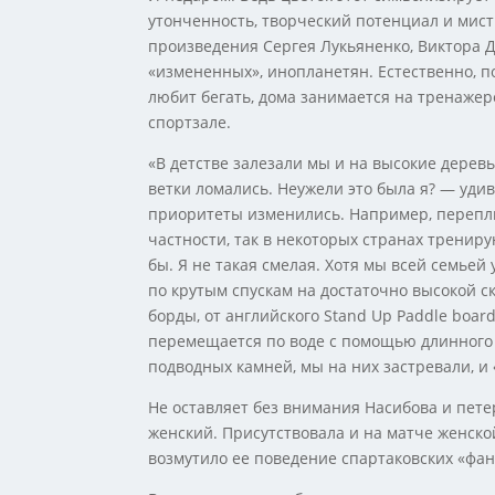
утонченность, творческий потенциал и мист
произведения Сергея Лукьяненко, Виктора Д
«измененных», инопланетян. Естественно, по
любит бегать, дома занимается на тренажере
спортзале.
«В детстве залезали мы и на высокие деревья
ветки ломались. Неужели это была я? — уди
приоритеты изменились. Например, переплы
частности, так в некоторых странах трениру
бы. Я не такая смелая. Хотя мы всей семьей 
по крутым спускам на достаточно высокой ск
борды, от английского Stand Up Paddle boar
перемещается по воде с помощью длинного в
подводных камней, мы на них застревали, и 
Не оставляет без внимания Насибова и пете
женский. Присутствовала и на матче женской
возмутило ее поведение спартаковских «фа