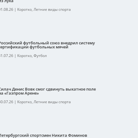
из лука
01.08.26
|
Коротко
,
Летние виды спорта
Российский футбольный союз внедрил систему
сертификации футбольных мячей
31.07.26
|
Коротко
,
Футбол
Силач Денис Вовк смог сдвинуть выкатное поле
на «Газпром Арене»
30.07.26
|
Коротко
,
Летние виды спорта
Петербургский спортсмен Никита Фоминов