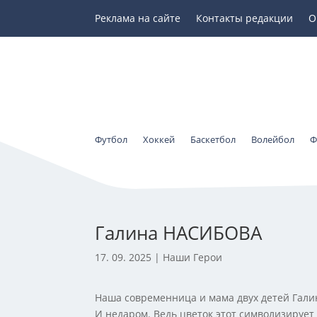
Реклама на сайте
Контакты редакции
О
Футбол
Хоккей
Баскетбол
Волейбол
Ф
Галина НАСИБОВА
17. 09. 2025
|
Наши Герои
Наша современница и мама двух детей Гали
И недаром. Ведь цветок этот символизирует 