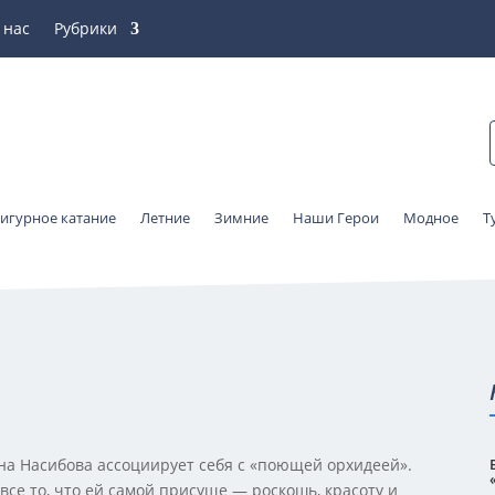
 нас
Рубрики
игурное катание
Летние
Зимние
Наши Герои
Модное
Т
на Насибова ассоциирует себя с «поющей орхидеей».
все то, что ей самой присуще — роскошь, красоту и