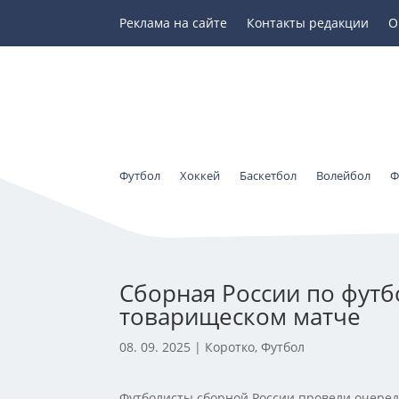
Реклама на сайте
Контакты редакции
О
Футбол
Хоккей
Баскетбол
Волейбол
Ф
Сборная России по футб
товарищеском матче
08. 09. 2025
|
Коротко
,
Футбол
Футболисты сборной России провели очеред