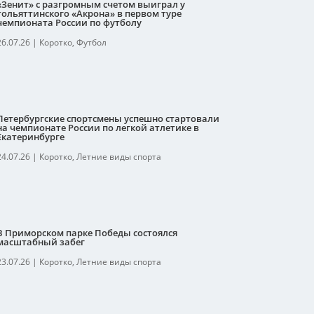
«Зенит» с разгромным счетом выиграл у
тольяттинского «Акрона» в первом туре
чемпионата России по футболу
26.07.26
|
Коротко
,
Футбол
Петербургские спортсмены успешно стартовали
на чемпионате России по легкой атлетике в
Екатеринбурге
24.07.26
|
Коротко
,
Летние виды спорта
В Приморском парке Победы состоялся
масштабный забег
23.07.26
|
Коротко
,
Летние виды спорта