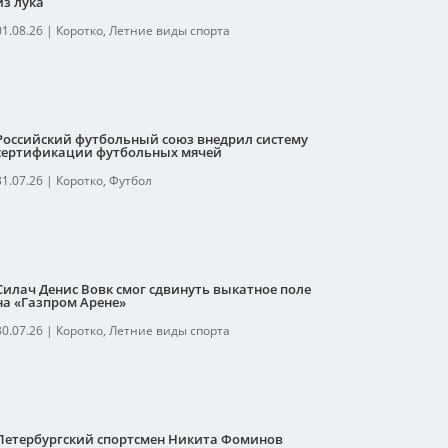
из лука
01.08.26
|
Коротко
,
Летние виды спорта
Российский футбольный союз внедрил систему
сертификации футбольных мячей
31.07.26
|
Коротко
,
Футбол
Силач Денис Вовк смог сдвинуть выкатное поле
на «Газпром Арене»
30.07.26
|
Коротко
,
Летние виды спорта
Петербургский спортсмен Никита Фоминов