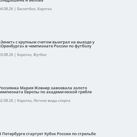
Кондрашина и Белова
04.08.26
|
Баскетбол
,
Коротко
«Зенит» с крупным счетом выиграл на выезде у
«Оренбурга» в чемпионате России по футболу
03.08.26
|
Коротко
,
Футбол
Россиянка Мария Жовнер завоевала золото
чемпионата Европы по академической гребле
02.08.26
|
Коротко
,
Летние виды спорта
В Петербурге стартует Кубок России по стрельбе