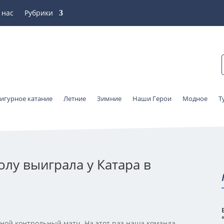
 нас
Рубрики
игурное катание
Летние
Зимние
Наши Герои
Модное
Т
олу выиграла у Катара в
ной контрольный матч. На этот раз наша команда