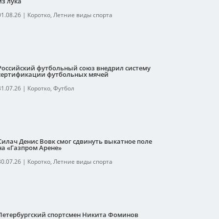
из лука
01.08.26
|
Коротко
,
Летние виды спорта
Российский футбольный союз внедрил систему
сертификации футбольных мячей
31.07.26
|
Коротко
,
Футбол
Силач Денис Вовк смог сдвинуть выкатное поле
на «Газпром Арене»
30.07.26
|
Коротко
,
Летние виды спорта
Петербургский спортсмен Никита Фоминов