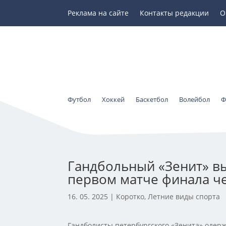
Реклама на сайте
Контакты редакции
О
Футбол
Хоккей
Баскетбол
Волейбол
Ф
Гандбольный «Зенит» вы
первом матче финала ч
16. 05. 2025
|
Коротко
,
Летние виды спорта
Гандболисты петербургского «Зенита» одер