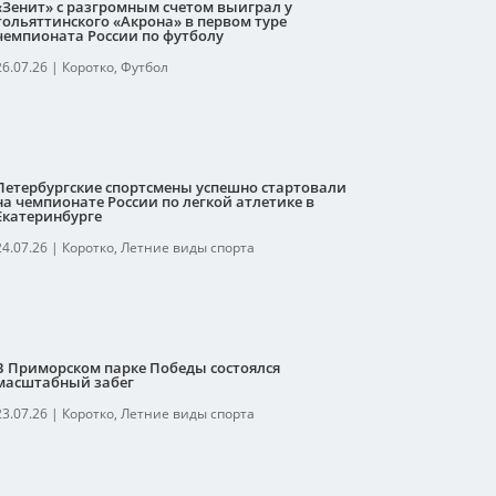
«Зенит» с разгромным счетом выиграл у
тольяттинского «Акрона» в первом туре
чемпионата России по футболу
26.07.26
|
Коротко
,
Футбол
Петербургские спортсмены успешно стартовали
на чемпионате России по легкой атлетике в
Екатеринбурге
24.07.26
|
Коротко
,
Летние виды спорта
В Приморском парке Победы состоялся
масштабный забег
23.07.26
|
Коротко
,
Летние виды спорта