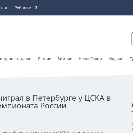
 нас
Рубрики
игурное катание
Летние
Зимние
Наши Герои
Модное
Т
играл в Петербурге у ЦСКА в
емпионата России
жали победу над московским ЦСКА в первом матче