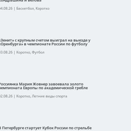
Кондрашина и Белова
04.08.26
|
Баскетбол
,
Коротко
«Зенит» с крупным счетом выиграл на выезде у
«Оренбурга» в чемпионате России по футболу
03.08.26
|
Коротко
,
Футбол
Россиянка Мария Жовнер завоевала золото
чемпионата Европы по академической гребле
02.08.26
|
Коротко
,
Летние виды спорта
В Петербурге стартует Кубок России по стрельбе