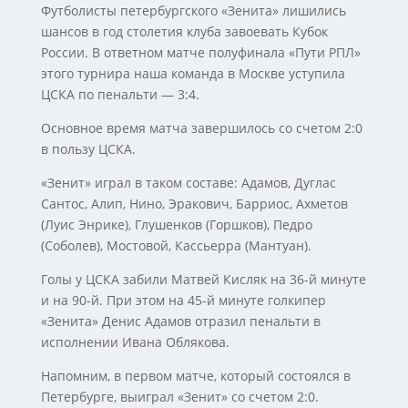
Футболисты петербургского «Зенита» лишились
шансов в год столетия клуба завоевать Кубок
России. В ответном матче полуфинала «Пути РПЛ»
этого турнира наша команда в Москве уступила
ЦСКА по пенальти — 3:4.
Основное время матча завершилось со счетом 2:0
в пользу ЦСКА.
«Зенит» играл в таком составе: Адамов, Дуглас
Сантос, Алип, Нино, Эракович, Барриос, Ахметов
(Луис Энрике), Глушенков (Горшков), Педро
(Соболев), Мостовой, Кассьерра (Мантуан).
Голы у ЦСКА забили Матвей Кисляк на 36-й минуте
и на 90-й. При этом на 45-й минуте голкипер
«Зенита» Денис Адамов отразил пенальти в
исполнении Ивана Облякова.
Напомним, в первом матче, который состоялся в
Петербурге, выиграл «Зенит» со счетом 2:0.