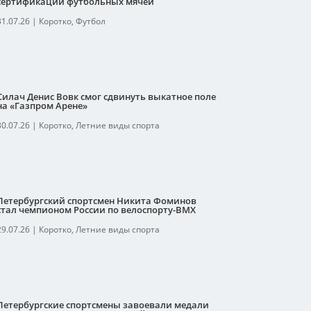
сертификации футбольных мячей
31.07.26
|
Коротко
,
Футбол
Силач Денис Вовк смог сдвинуть выкатное поле
на «Газпром Арене»
30.07.26
|
Коротко
,
Летние виды спорта
Петербургский спортсмен Никита Фоминов
стал чемпионом России по велоспорту-ВМХ
29.07.26
|
Коротко
,
Летние виды спорта
Петербургские спортсмены завоевали медали