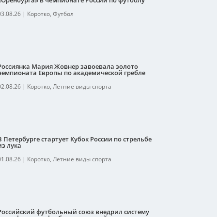
«Оренбурга» в чемпионате России по футболу
03.08.26
|
Коротко
,
Футбол
Россиянка Мария Жовнер завоевала золото
чемпионата Европы по академической гребле
02.08.26
|
Коротко
,
Летние виды спорта
В Петербурге стартует Кубок России по стрельбе
из лука
01.08.26
|
Коротко
,
Летние виды спорта
Российский футбольный союз внедрил систему