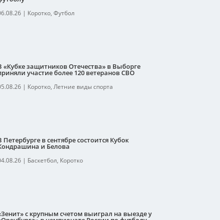
06.08.26
|
Коротко
,
Футбол
В «Кубке защитников Отечества» в Выборге
приняли участие более 120 ветеранов СВО
05.08.26
|
Коротко
,
Летние виды спорта
В Петербурге в сентябре состоится Кубок
Кондрашина и Белова
04.08.26
|
Баскетбол
,
Коротко
«Зенит» с крупным счетом выиграл на выезде у