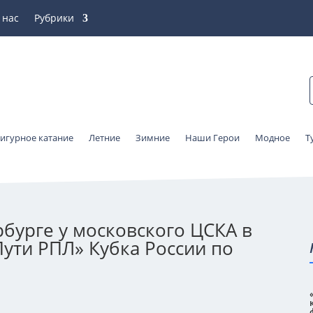
 нас
Рубрики
игурное катание
Летние
Зимние
Наши Герои
Модное
Т
рбурге у московского ЦСКА в
ути РПЛ» Кубка России по