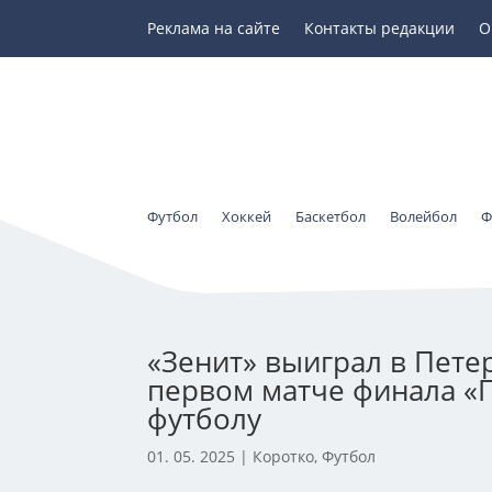
Реклама на сайте
Контакты редакции
О
Футбол
Хоккей
Баскетбол
Волейбол
Ф
«Зенит» выиграл в Пете
первом матче финала «П
футболу
01. 05. 2025
|
Коротко
,
Футбол