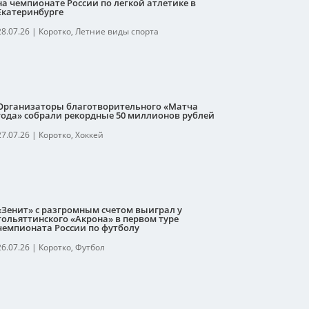
на чемпионате России по легкой атлетике в
Екатеринбурге
28.07.26
|
Коротко
,
Летние виды спорта
Организаторы благотворительного «Матча
года» собрали рекордные 50 миллионов рублей
27.07.26
|
Коротко
,
Хоккей
«Зенит» с разгромным счетом выиграл у
тольяттинского «Акрона» в первом туре
чемпионата России по футболу
26.07.26
|
Коротко
,
Футбол