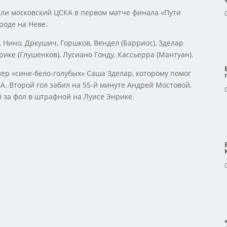
али московский ЦСКА в первом матче финала «Пути
ороде на Неве.
, Нино, Дркушич, Горшков, Вендел (Барриос), Зделар
нрике (Глушенков), Лусиано Гонду, Кассьерра (Мантуан).
нер «сине-бело-голубых» Саша Зделар, которому помог
А. Второй гол забил на 55-й минуте Андрей Мостовой,
 за фол в штрафной на Луисе Энрике.