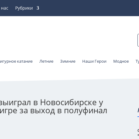
 нас
Рубрики
игурное катание
Летние
Зимние
Наши Герои
Модное
Т
выиграл в Новосибирске у
игре за выход в полуфинал