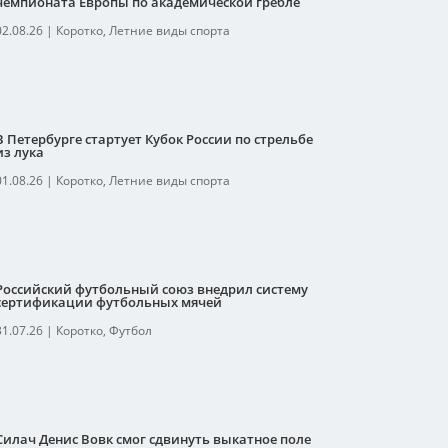
чемпионата Европы по академической гребле
02.08.26
|
Коротко
,
Летние виды спорта
В Петербурге стартует Кубок России по стрельбе
из лука
01.08.26
|
Коротко
,
Летние виды спорта
Российский футбольный союз внедрил систему
сертификации футбольных мячей
31.07.26
|
Коротко
,
Футбол
Силач Денис Вовк смог сдвинуть выкатное поле