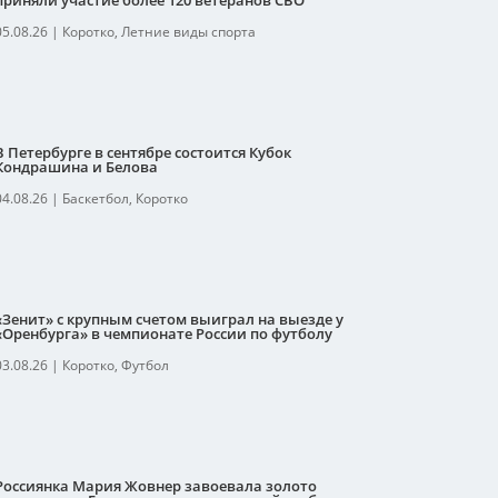
приняли участие более 120 ветеранов СВО
05.08.26
|
Коротко
,
Летние виды спорта
В Петербурге в сентябре состоится Кубок
Кондрашина и Белова
04.08.26
|
Баскетбол
,
Коротко
«Зенит» с крупным счетом выиграл на выезде у
«Оренбурга» в чемпионате России по футболу
03.08.26
|
Коротко
,
Футбол
Россиянка Мария Жовнер завоевала золото