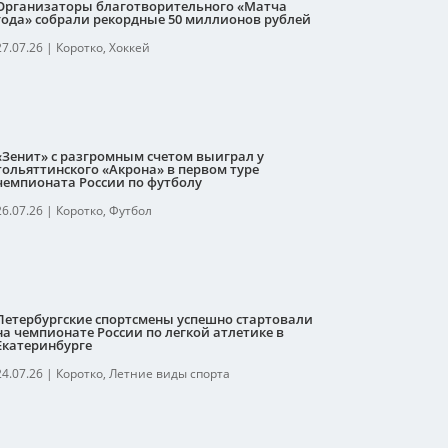
Организаторы благотворительного «Матча
года» собрали рекордные 50 миллионов рублей
27.07.26
|
Коротко
,
Хоккей
«Зенит» с разгромным счетом выиграл у
тольяттинского «Акрона» в первом туре
чемпионата России по футболу
26.07.26
|
Коротко
,
Футбол
Петербургские спортсмены успешно стартовали
на чемпионате России по легкой атлетике в
Екатеринбурге
24.07.26
|
Коротко
,
Летние виды спорта