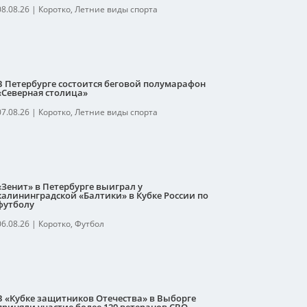
08.08.26
|
Коротко
,
Летние виды спорта
В Петербурге состоится беговой полумарафон
«Северная столица»
07.08.26
|
Коротко
,
Летние виды спорта
«Зенит» в Петербурге выиграл у
калининградской «Балтики» в Кубке России по
футболу
06.08.26
|
Коротко
,
Футбол
В «Кубке защитников Отечества» в Выборге