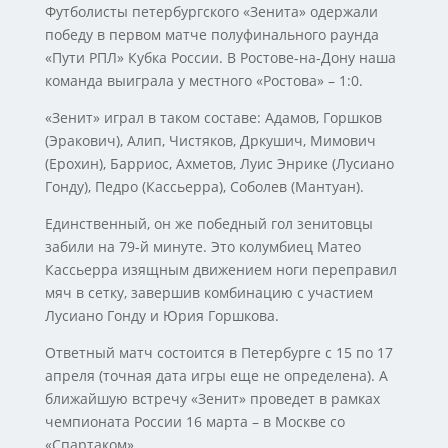
Футболисты петербургского «Зенита» одержали
победу в первом матче полуфинального раунда
«Пути РПЛ» Кубка России. В Ростове-на-Дону наша
команда выиграла у местного «Ростова» – 1:0.
«Зенит» играл в таком составе: Адамов, Горшков
(Эракович), Алип, Чистяков, Дркушич, Мимович
(Ерохин), Барриос, Ахметов, Луис Энрике (Лусиано
Гонду), Педро (Кассьерра), Соболев (Мантуан).
Единственный, он же победный гол зенитовцы
забили на 79-й минуте. Это колумбиец Матео
Кассьерра изящным движением ноги переправил
мяч в сетку, завершив комбинацию с участием
Лусиано Гонду и Юрия Горшкова.
Ответный матч состоится в Петербурге с 15 по 17
апреля (точная дата игры еще не определена). А
ближайшую встречу «Зенит» проведет в рамках
чемпионата России 16 марта – в Москве со
«Спартаком».