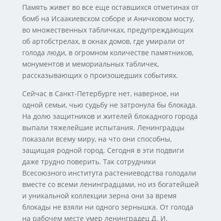
Память живет во все еще оставшихся отметинах от
бомб на Исаакиевском соборе и Аничковом мосту,
во множественных табличках, предупреждающих
об артобстрелах, в окнах домов, где умирали от
голода люди, в огромном количестве памятников,
монументов и мемориальных табличек,
рассказывающих о произошедших событиях.
Сейчас в Санкт-Петербурге нет, наверное, ни
одной семьи, чью судьбу не затронула бы блокада.
На долю защитников и жителей блокадного города
выпали тяжелейшие испытания. Ленинградцы
показали всему миру, на что они способны,
защищая родной город. Сегодня в эти подвиги
даже трудно поверить. Так сотрудники
Всесоюзного института растениеводства голодали
вместе со всеми ленинградцами, но из богатейшей
и уникальной коллекции зерна они за время
блокады не взяли ни одного зернышка. От голода
на рабочем месте умер ленинградец Д. И.