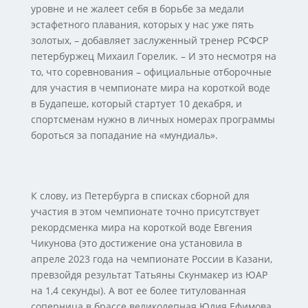
уровне и не жалеет себя в борьбе за медали
эстафетного плавания, которых у нас уже пять
золотых, – добавляет заслуженный тренер РСФСР
петербуржец Михаил Горелик. – И это несмотря на
то, что соревнования – официальные отборочные
для участия в чемпионате мира на короткой воде
в Будапеше, который стартует 10 декабря, и
спортсменам нужно в личных номерах программы
бороться за попадание на «мундиаль».
К слову, из Петербурга в списках сборной для
участия в этом чемпионате точно присутствует
рекордсменка мира на короткой воде Евгения
Чикунова (это достижение она установила в
апреле 2023 года на чемпионате России в Казани,
превзойдя результат Татьяны Скунмакер из ЮАР
на 1,4 секунды). А вот ее более титулованная
соперница в брассе великолепная Юлия Ефимова