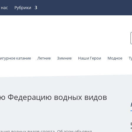
 нас
Рубрики
игурное катание
Летние
Зимние
Наши Герои
Модное
Т
ную Федерацию водных видов
ация водных видов спорта. Об этом объявил