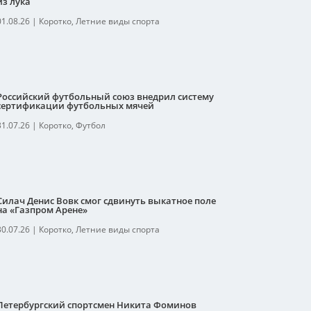
из лука
01.08.26
|
Коротко
,
Летние виды спорта
Российский футбольный союз внедрил систему
сертификации футбольных мячей
31.07.26
|
Коротко
,
Футбол
Силач Денис Вовк смог сдвинуть выкатное поле
на «Газпром Арене»
30.07.26
|
Коротко
,
Летние виды спорта
Петербургский спортсмен Никита Фоминов