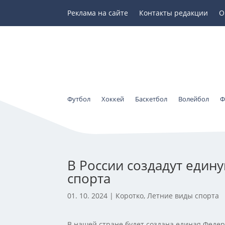
Реклама на сайте
Контакты редакции
О
Футбол
Хоккей
Баскетбол
Волейбол
Ф
В России создадут еди
спорта
01. 10. 2024
|
Коротко
,
Летние виды спорта
В нашей стране будет создана единая Федер