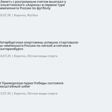
«Зенит» с разгромным счетом выиграл у
тольяттинского «Акрона» в первом туре
чемпионата России по футболу
26.07.26
|
Коротко
,
Футбол
Петербургские спортсмены успешно стартовали
на чемпионате России по легкой атлетике в
Екатеринбурге
24.07.26
|
Коротко
,
Летние виды спорта
В Приморском парке Победы состоялся
масштабный забег
23.07.26
|
Коротко
,
Летние виды спорта