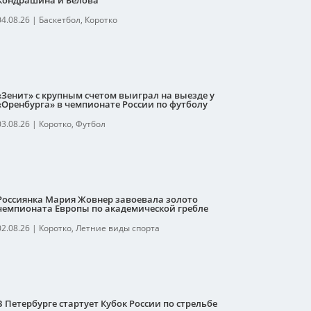
Кондрашина и Белова
04.08.26
|
Баскетбол
,
Коротко
«Зенит» с крупным счетом выиграл на выезде у
«Оренбурга» в чемпионате России по футболу
03.08.26
|
Коротко
,
Футбол
Россиянка Мария Жовнер завоевала золото
чемпионата Европы по академической гребле
02.08.26
|
Коротко
,
Летние виды спорта
В Петербурге стартует Кубок России по стрельбе