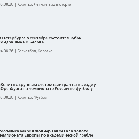
05.08.26
|
Коротко
,
Летние виды спорта
В Петербурге в сентябре состоится Кубок
Кондрашина и Белова
04.08.26
|
Баскетбол
,
Коротко
«Зенит» с крупным счетом выиграл на выезде у
«Оренбурга» в чемпионате России по футболу
03.08.26
|
Коротко
,
Футбол
Россиянка Мария Жовнер завоевала золото
чемпионата Европы по академической гребле