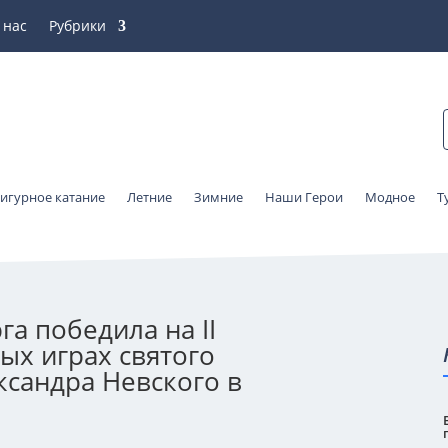
 нас
Рубрики
игурное катание
Летние
Зимние
Наши Герои
Модное
Т
а победила на II
ых играх святого
ксандра Невского в