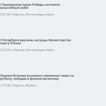
В Приморском парке Победы состоялся
масштабный забег
23.07.26
|
Коротко
,
Летние виды спорта
В Петербурге вручены награды Министерства
спорта России
22.07.26
|
Коротко
,
Летние виды спорта
Сборная Испании выиграла чемпионат мира по
футболу, победив в финале Аргентину
21.07.26
|
Коротко
,
Футбол