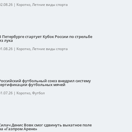
02.08.26
|
Коротко
,
Летние виды спорта
В Петербурге стартует Кубок России по стрельбе
из лука
01.08.26
|
Коротко
,
Летние виды спорта
Российский футбольный союз внедрил систему
сертификации футбольных мячей
31.07.26
|
Коротко
,
Футбол
Силач Денис Вовк смог сдвинуть выкатное поле
на «Газпром Арене»