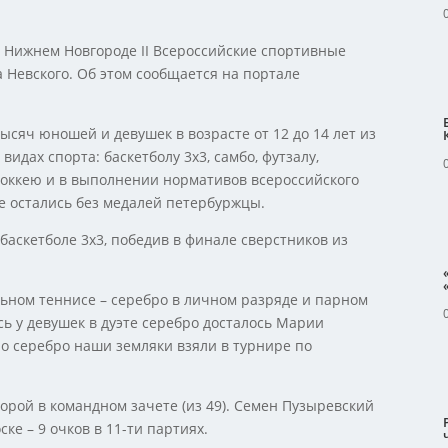
 Нижнем Новгороде II Всероссийские спортивные
а Невского. Об этом сообщается на портале
ысяч юношей и девушек в возрасте от 12 до 14 лет из
идах спорта: баскетболу 3х3, самбо, футзалу,
хоккею и в выполнении нормативов всероссийского
 Не остались без медалей петербуржцы.
баскетболе 3х3, победив в финале сверстников из
льном теннисе – серебро в личном разряде и парном
сь у девушек в дуэте серебро досталось Марии
о серебро наши земляки взяли в турнире по
торой в командном зачете (из 49). Семен Пузыревский
ке – 9 очков в 11-ти партиях.