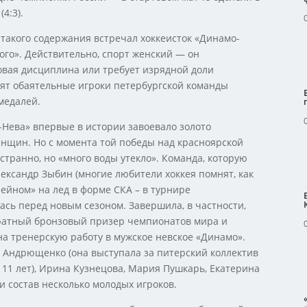
4:3).
такого содержания встречал хоккеисток «Динамо-
го». Действительно, спорт женский — он
овая дисциплина или требует изрядной доли
одят обаятельные игроки петербургской команды
медалей.
Нева» впервые в истории завоевало золото
енщин. Но с момента той победы над красноярской
странно, но «много воды утекло». Команда, которую
ександр Зыбин (многие любители хоккея помнят, как
ейном» на лед в форме СКА – в турнире
сь перед новым сезоном. Завершила, в частности,
кратный бронзовый призер чемпионатов мира и
а тренерскую работу в мужское невское «Динамо».
 Андрющенко (она выступала за питерский коллектив
 11 лет), Ирина Кузнецова, Мария Пушкарь, Екатерина
и состав несколько молодых игроков.