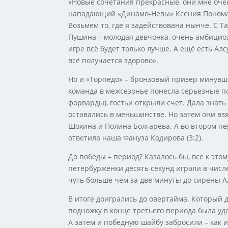
«Новые сочетания прекрасные, они мне очен
нападающий «Динамо-Невы» Ксения Пономар
Возьмем то, где я задействована нынче. С Т
Пушина – молодая девчонка, очень амбициозн
игре всё будет только лучше. А ещё есть Алс
всё получается здорово».
Но и «Торпедо» – бронзовый призер минувше
команда в межсезонье понесла серьезные по
форварды), гостьи открыли счет. Дала знат
оставались в меньшинстве. Но затем они вз
Шохина и Полина Болгарева. А во втором п
ответила наша Фануза Кадирова (3:2).
До победы – период? Казалось бы, все к это
петербурженки десять секунд играли в числ
чуть больше чем за две минуты до сирены А
В итоге доигрались до овертайма. Который 
подножку в конце третьего периода была уд
А затем и победную шайбу забросили – как 