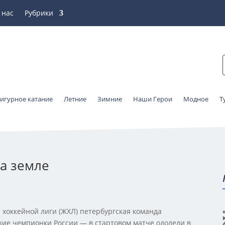
 нас
Рубрики
игурное катание
Летние
Зимние
Наши Герои
Модное
Т
а земле
 хоккейной лиги (ЖХЛ) петербургская команда
ие чемпионки России — в стартовом матче одолели в