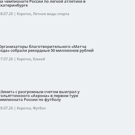
на чемпионате России по легкой атлетике в
Екатеринбурге
28.07.26
|
Коротко
,
Летние виды спорта
Организаторы благотворительного «Матча
года» собрали рекордные 50 миллионов рублей
27.07.26
|
Коротко
,
Хоккей
«Зенит» с разгромным счетом выиграл у
тольяттинского «Акрона» в первом туре
чемпионата России по футболу
26.07.26
|
Коротко
,
Футбол