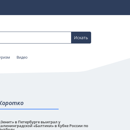
уризм
Видео
Коротко
«Зенит» в Петербурге выиграл у
калининградской «Балтики» в Кубке России по
футболу