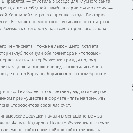
ь нравятся, — отметила в беседе для клубного сайта
ева, автор победной шайбы в серии с «Бирюсой». —
асей Коншиной я играла с прошлого года. Виктория
ая. Её, может, немного «потряхивало», но от игры к
у Рахимова, с которой у нас тоже с прошлого сезона
го чемпионата – тоже не лыком шито. Хотя эта
тери (клуб покинули оба голкипера и «топовые»
ь нервозность – петербурженки трижды подряд
ялись за дело и вышли вперед – отличились Анна
ериоде на гол Варвары Борисковой точным броском
му и шло. Тем более, что в третьей двадцатиминутке
енном преимуществе в формате «пять на три». Увы –
лёна Старовойтова сравняла счет.
динамовские девушки начали в меньшинстве – за
алена Фануза Кадирова. Но петербурженки выстояли.
и в «чемпонской» серии с «Бирюсой» отличилась