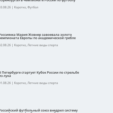
«Оренбурга» в чемпионате России по футболу
03.08.26
|
Коротко
,
Футбол
Россиянка Мария Жовнер завоевала золото
чемпионата Европы по академической гребле
02.08.26
|
Коротко
,
Летние виды спорта
В Петербурге стартует Кубок России по стрельбе
из лука
01.08.26
|
Коротко
,
Летние виды спорта
Российский футбольный союз внедрил систему