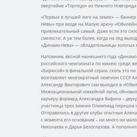
овертайме «Торпедо» из Нижнего Новгорода (
«Первые в лучшей лиге на земле» — баннер 
Невы» при входе на Малую арену «Юбилейно
привлекательный самый. Даже если это сил
смелости. А уж тем более, когда на лед вых
«Динамо-Нева» — обладательницы золотых 
Напомним, весной нынешнего года «Динамо-
российского чемпионата по хоккею среди ж
«Бирюсой» в финальной серии, сколь это ни 
возглавляет многократный чемпион СССР Ал
Александр Викторович сам выходил в «Юбил
Межнациональной хоккейной лиги), обновила
карьеру форвард Александра Вафина – дву
участница трех зимних Олимпиад перешла н
Отправились в другие клубы опытные Алена
с момента его основания – ни много ни мало
Николаева и Дарья Белоглазова. А пополнил