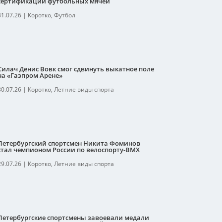
сертификации футбольных мячей
31.07.26
|
Коротко
,
Футбол
Силач Денис Вовк смог сдвинуть выкатное поле
на «Газпром Арене»
30.07.26
|
Коротко
,
Летние виды спорта
Петербургский спортсмен Никита Фоминов
стал чемпионом России по велоспорту-ВМХ
29.07.26
|
Коротко
,
Летние виды спорта
Петербургские спортсмены завоевали медали