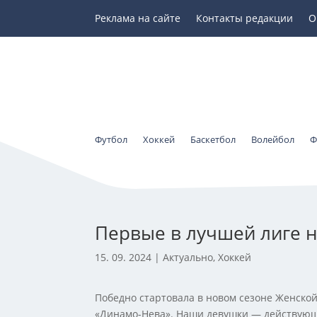
Реклама на сайте
Контакты редакции
О
Футбол
Хоккей
Баскетбол
Волейбол
Ф
Первые в лучшей лиге н
15. 09. 2024
|
Актуально
,
Хоккей
Победно стартовала в новом сезоне Женской
«Динамо-Нева». Наши девушки — действующ