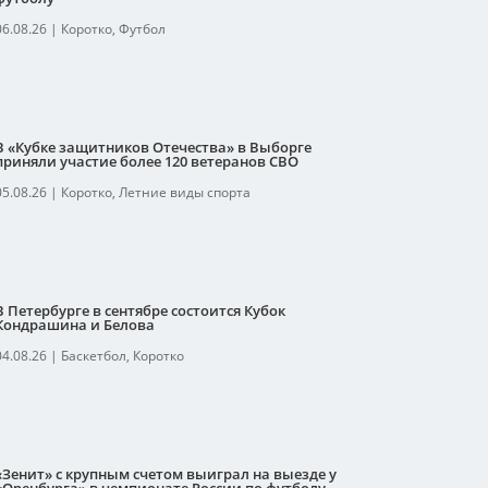
06.08.26
|
Коротко
,
Футбол
В «Кубке защитников Отечества» в Выборге
приняли участие более 120 ветеранов СВО
05.08.26
|
Коротко
,
Летние виды спорта
В Петербурге в сентябре состоится Кубок
Кондрашина и Белова
04.08.26
|
Баскетбол
,
Коротко
«Зенит» с крупным счетом выиграл на выезде у