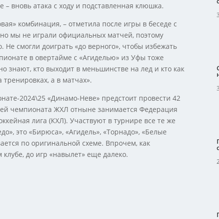
 – вновь атака с ходу и подставленная клюшка.
вая» комбинация, – отметила после игры в беседе с
вно мы не играли официальных матчей, поэтому
о. Не смогли доиграть «до верного», чтобы избежать
пионате в овертайме с «Агиделью» из Уфы тоже
но знают, кто выходит в меньшинстве на лед и кто как
а тренировках, а в матчах».
онате-2024\25 «Динамо-Неве» предстоит провести 42
цией чемпионата ЖХЛ отныне занимается Федерация
оккейная лига (КХЛ). Участвуют в турнире все те же
о», это «Бирюса», «Агидель», «Торнадо», «Белые
ается по оригинальной схеме. Впрочем, как
клубе, до игр «навылет» еще далеко.