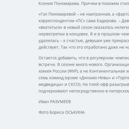
Ксения Пономарева. Причем в похожем стиле
«Гол Пономаревой – не наигранная, а «фарто
корреспондентом «ПС» сама Кадирова. – Да
«вкатиться» в новый сезон оказалось нелегк
нервотрепки в концовке. Я и в прошлом чем
удалилась – к счастью, девушки уже прекрас
действует. Так что это отработано даже не н
Остается добавить, что в регулярном чемпи
встречи. В сезоне много нового. Организа
хоккея России (ФХР), а не Континентальная х
семь команд (кроме «Динамо-Невы» и «Торпед
медведицы» и СКСО). Но плей-офф разыгрыв
подчеркивают непосредственно в питерском 
Иван РАЗУМЕЕВ
Фото Бориса ОСЬКИНА