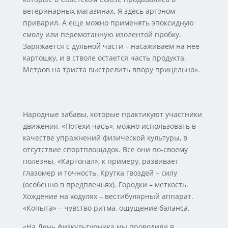
ветеринарных магазинах. Я здесь аргоном
приварил. А еще можно применять эпоксидную
смолу или перемотанную изолентой пробку.
Заряжается с дульной части – насаживаем на нее
картошку, и в стволе остается часть продукта.
Метров на триста выстрелить впору прицельно».
Народные забавы, которые практикуют участники
движения, «Потехи часъ», можно использовать в
качестве упражнений физической культуры, в
отсутствие спортплощадок. Все они по-своему
полезны. «Картопал», к примеру, развивает
глазомер и точность. Крутка гвоздей – силу
(особенно в предплечьях). Городки – меткость.
Хождение на ходулях – вестибулярный аппарат.
«Копыта» – чувство ритма, ощущение баланса.
«На День физкультурника мы проводили в