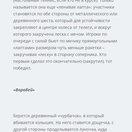
(настольный теннис, если кто не в курсе). Только
называется она еще «ленивая лапта»: участники
становятся по обе стороны от металлического или
деревянного шеста, который для устойчивости
закрепляют в центре колеса от телеги, и вокруг
которого закручена леска с мячом. Игроки по
очереди с силой бьют по мячику прямоугольными
«лаптами» размером чуть меньше ракетки –
закручивая «леску» в сторону соперника. Кто
первым сделал это окончательно (закрутил), тот
победил.
«Воробей»
Берется деревянный «чурбачок», в который
вбивается колышек. На него ставится дощечка, с
другой стороны проделывается луночка, куда