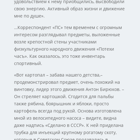
удовольствием к нему приобщились, высвободили
свою энергию. Активный образ жизни и движение
мне по душе».
…Корреспондент «ПС» тем временем с огромным
интересом разглядывал предметы, выложенные
возле крепостной стены участниками
физкультурного народного движения «Потехи
часъ». Как оказалось, это тоже инвентарь
спортивный.
«Вот картопал – забава нашего детства,–
продемонстрировал предмет, очень похожий на
винтовку, лидер этого движения Антон Бирюков. –
Он стреляет картошкой. Сгодится для пальбы
также рябина, боярышник и яблоки, просто
картофель всегда под рукой. Основа изготовлена
мной из велосипедного насоса – видите, видна
даже надпись «Сделано в СССР». К ней приделана
трубка для инъекций крупному рогатому скоту,
которые в Советском Союзе продавались в