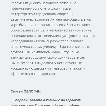
Успехи Евтушенко напрямую связаны с
преемственностью, что сложилась в
петербургском городошном спорте. В
десятилетнем возрасте Антона приобщил к этой
игре бывший наставник Сергея Облогина Павел
Борисов, ветеран Великой Отечественной войны
(к сожалению, этот специалист уже ушел из жизни),
«передавший» таким образом талантливого
спортсмена своему ученику. И до того, как стать
двукратным чемпионом мира, Евтушенко
занимался городками около одиннадцати лет.
Ныне эксперты выделяют у него отменные
координацию движений, глазомер, а также и
«фанатизм» в тренировках.
Сергей ОБЛОГИН
(
3 медали
:
золото в команде по городкам
финским, серебро в команде по городкам