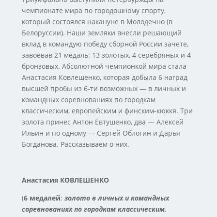
чемпионате мира по городошному спорту,
который состоялся накануне в Молодечно (в
Белоруссии). Наши земляки внесли решающий
вклад в командую победу сборной России зачете,
завоевав 21 медаль: 13 золотых, 4 серебряных и 4
бронзовых. Абсолютной чемпионкой мира стала
Анастасия Ковлешенко, которая добыла 6 наград
высшей пробы из 6-ти возможных — в личных и
командных соревнованиях по городкам
классическим, европейским и финским-кюккя. Три
золота принес Антон Евтушенко, два — Алексей
Ильин и по одному — Сергей Облогин и Дарья
Богданова. Рассказываем о них.
Анастасия КОВЛЕШЕНКО
(
6 медалей
:
з
о
лото в личных и командных
соревнованиях по городкам классическим,