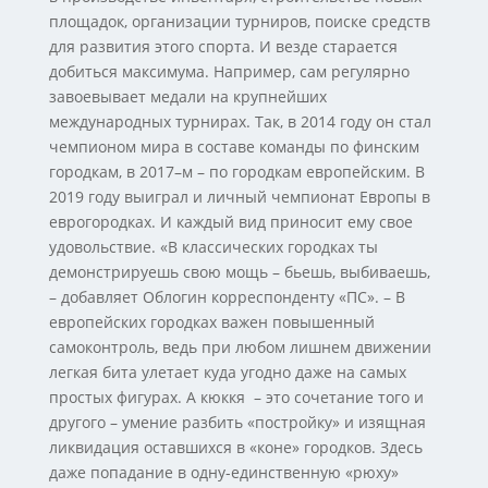
площадок, организации турниров, поиске средств
для развития этого спорта. И везде старается
добиться максимума. Например, сам регулярно
завоевывает медали на крупнейших
международных турнирах. Так, в 2014 году он стал
чемпионом мира в составе команды по финским
городкам, в 2017–м – по городкам европейским. В
2019 году выиграл и личный чемпионат Европы в
еврогородках. И каждый вид приносит ему свое
удовольствие. «В классических городках ты
демонстрируешь свою мощь – бьешь, выбиваешь,
– добавляет Облогин корреспонденту «ПС». – В
европейских городках важен повышенный
самоконтроль, ведь при любом лишнем движении
легкая бита улетает куда угодно даже на самых
простых фигурах. А кюккя – это сочетание того и
другого – умение разбить «постройку» и изящная
ликвидация оставшихся в «коне» городков. Здесь
даже попадание в одну-единственную «рюху»