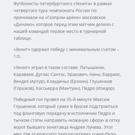
Футболисты петербургского «Зенита» в рамках
четвертого тура чемпионата России по
принимали на «Газпром-арене» московское
«Динамо», которое перед этим матчем делило с
нашей командой первое место в турнирной
таблице.
«Зенит» одержал победу с минимальным счетом –
1:0.
«Зенит» играл в таком составе: Латышонок,
Караваев, Дуглас Сантос, Эракович, Нино, Барриос,
Вендел (Артур), Клаудиньо (Ерохин), Глушенков
(Горшков), Кассьерра (Мантуан), Педро (Изидор).
Победный гол провел на 55-й минуте Максим
Глушенков, который сумел в броске подстроиться
под фланговую передачу в исполнении Педро и
тычком стопы направить «кожаную сферу» в сетку
ворот бывшего зенитовца Андрея Лунева. Этот
мяч для атакующего полузащитника «сине-бело-