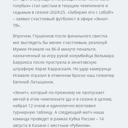
голубых» стал шестым в текущем чемпионате и
седьмым в сезоне-2024\25. «Забираю его с собой!»
– заявил счастливый футболист в эфире «Зенит-
ТВ».
Впрочем, Глушенков после финального свистка
мог выглядеть бы менее счастливым, реализуй
Мумии Нгамале на 86-й минуте пенальти,
назначенный за игру рукой колумбийца Вильмара
Барриоса после прострела в зенитовскую
штрафную Хорхе Карраскаля. Но удар камерунца
Нгамале отразил в отменном броске наш голкипер
Евгений Латышонок.
«Зенит», который по-прежнему не пропускает
мячей в этом чемпионате (да и в сезоне в целом),
набрал 12 очков и единолично возглавил
турнирную таблицу. А следующий матч наша
команда проведет в рамках Кубка России – 14
августа в Казани с местным «Рубином».