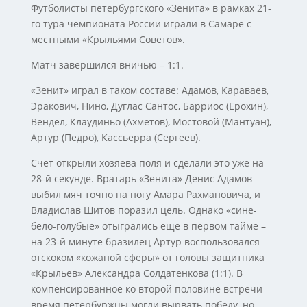
Футболисты петербургского «Зенита» в рамках 21-
го тура чемпионата России играли в Самаре с
местными «Крыльями Советов».
Матч завершился вничью – 1:1.
«Зенит» играл в таком составе: Адамов, Караваев,
Эракович, Нино, Дуглас Сантос, Барриос (Ерохин),
Вендел, Клаудиньо (Ахметов), Мостовой (Мантуан),
Артур (Педро), Кассьерра (Сергеев).
Счет открыли хозяева поля и сделали это уже на
28-й секунде. Вратарь «Зенита» Денис Адамов
выбил мяч точно на ногу Амара Рахмановича, и
Владислав Шитов поразил цель. Однако «сине-
бело-голубые» отыгрались еще в первом тайме –
на 23-й минуте бразилец Артур воспользовался
отскоком «кожаной сферы» от головы защитника
«Крыльев» Александра Солдатенкова (1:1). В
компенсированное ко второй половине встречи
время петербуржцы могли вырвать победу, но