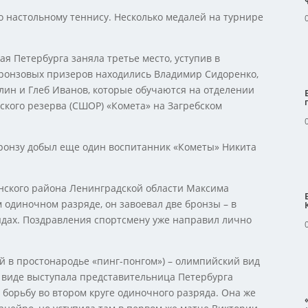
о настольному теннису. Несколько медалей на турнире
ая Петербурга заняла третье место, уступив в
бронзовых призеров находились Владимир Сидоренко,
лин и Глеб Иванов, которые обучаются на отделении
ского резерва (СШОР) «Комета» на Загребском
бронзу добыл еще один воспитанник «Кометы» Никита
нского района Ленинградской области Максима
 одиночном разряде, он завоевал две бронзы – в
дах. Поздравления спортсмену уже направил лично
й в простонародье «пинг-понгом») – олимпийский вид
ом виде выступала представительница Петербурга
 борьбу во втором круге одиночного разряда. Она же