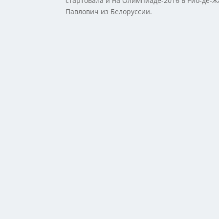
стартовала и на Олимпиаде-2016 в Рио-де-Ж
Павлович из Белоруссии.