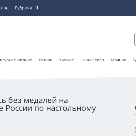
 нас
Рубрики
игурное катание
Летние
Зимние
Наши Герои
Модное
Т
ь без медалей на
 России по настольному