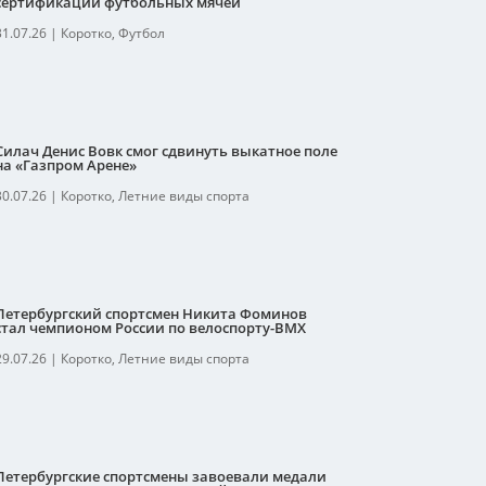
сертификации футбольных мячей
31.07.26
|
Коротко
,
Футбол
Силач Денис Вовк смог сдвинуть выкатное поле
на «Газпром Арене»
30.07.26
|
Коротко
,
Летние виды спорта
Петербургский спортсмен Никита Фоминов
стал чемпионом России по велоспорту-ВМХ
29.07.26
|
Коротко
,
Летние виды спорта
Петербургские спортсмены завоевали медали