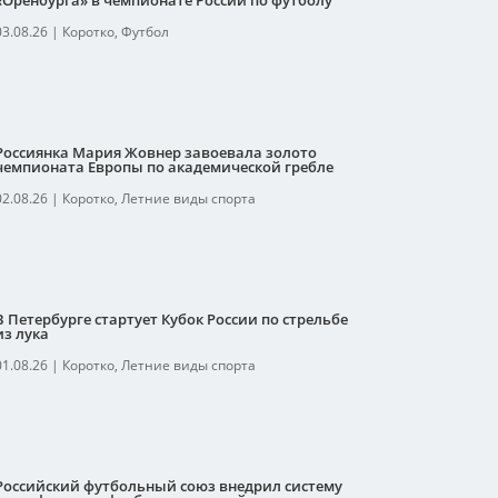
«Оренбурга» в чемпионате России по футболу
03.08.26
|
Коротко
,
Футбол
Россиянка Мария Жовнер завоевала золото
чемпионата Европы по академической гребле
02.08.26
|
Коротко
,
Летние виды спорта
В Петербурге стартует Кубок России по стрельбе
из лука
01.08.26
|
Коротко
,
Летние виды спорта
Российский футбольный союз внедрил систему