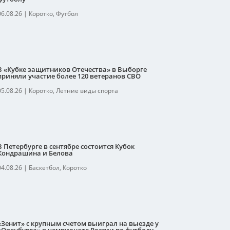
06.08.26
|
Коротко
,
Футбол
В «Кубке защитников Отечества» в Выборге
приняли участие более 120 ветеранов СВО
05.08.26
|
Коротко
,
Летние виды спорта
В Петербурге в сентябре состоится Кубок
Кондрашина и Белова
04.08.26
|
Баскетбол
,
Коротко
«Зенит» с крупным счетом выиграл на выезде у