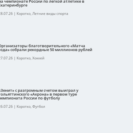
на чемпионате России по легкой атлетике в
Екатеринбурге
28.07.26
|
Коротко
,
Летние виды спорта
Организаторы благотворительного «Матча
года» собрали рекордные 50 миллионов рублей
27.07.26
|
Коротко
,
Хоккей
«Зенит» с разгромным счетом выиграл у
тольяттинского «Акрона» в первом туре
чемпионата России по футболу
26.07.26
|
Коротко
,
Футбол