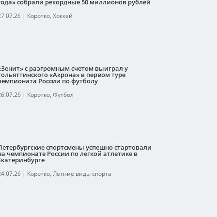
года» собрали рекордные 50 миллионов рублей
27.07.26
|
Коротко
,
Хоккей
«Зенит» с разгромным счетом выиграл у
тольяттинского «Акрона» в первом туре
чемпионата России по футболу
26.07.26
|
Коротко
,
Футбол
Петербургские спортсмены успешно стартовали
на чемпионате России по легкой атлетике в
Екатеринбурге
24.07.26
|
Коротко
,
Летние виды спорта