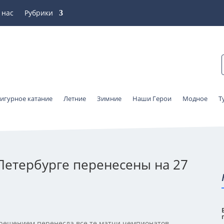
 нас
Рубрики
игурное катание
Летние
Зимние
Наши Герои
Модное
Т
Петербурге перенесены на 27
 решением перенесла все те матчи чемпионатов