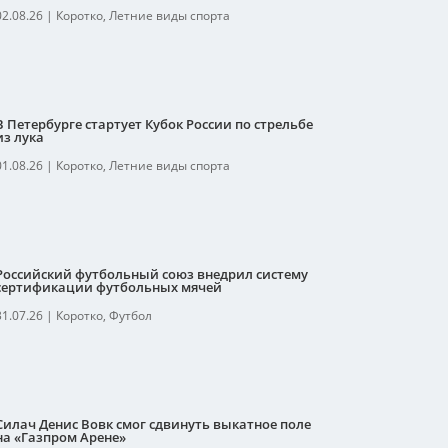
02.08.26
|
Коротко
,
Летние виды спорта
В Петербурге стартует Кубок России по стрельбе
из лука
01.08.26
|
Коротко
,
Летние виды спорта
Российский футбольный союз внедрил систему
сертификации футбольных мячей
31.07.26
|
Коротко
,
Футбол
Силач Денис Вовк смог сдвинуть выкатное поле
на «Газпром Арене»