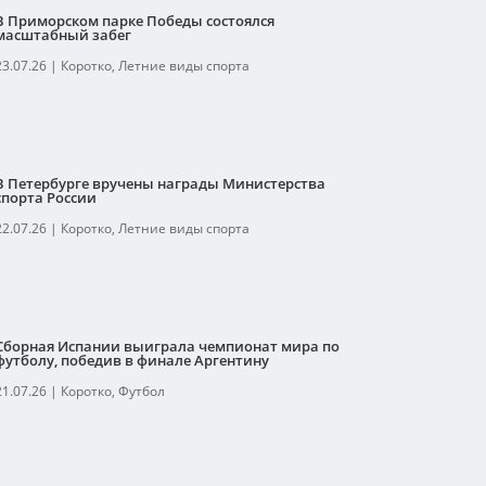
В Приморском парке Победы состоялся
масштабный забег
23.07.26
|
Коротко
,
Летние виды спорта
В Петербурге вручены награды Министерства
спорта России
22.07.26
|
Коротко
,
Летние виды спорта
Сборная Испании выиграла чемпионат мира по
футболу, победив в финале Аргентину
21.07.26
|
Коротко
,
Футбол