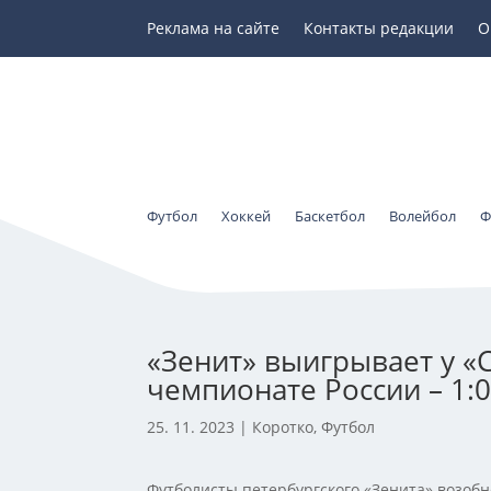
Реклама на сайте
Контакты редакции
О
Футбол
Хоккей
Баскетбол
Волейбол
Ф
«Зенит» выигрывает у «
чемпионате России – 1:
25. 11. 2023
|
Коротко
,
Футбол
Футболисты петербургского «Зенита» возобн