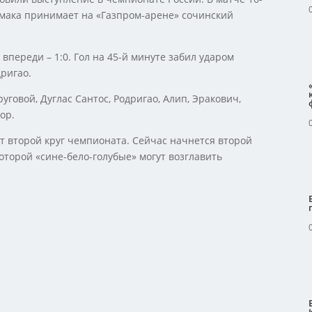
емака принимает на «Газпром-арене» сочинский
впереди – 1:0. Гол на 45-й минуте забил ударом
дригао.
руговой, Дуглас Сантос, Родригао, Алип, Эракович,
ор.
т второй круг чемпионата. Сейчас начнется второй
оторой «сине-бело-голубые» могут возглавить