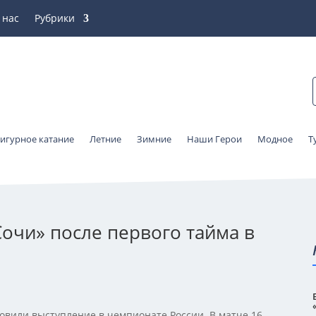
 нас
Рубрики
игурное катание
Летние
Зимние
Наши Герои
Модное
Т
Сочи» после первого тайма в
0
овили выступление в чемпионате России. В матче 16-