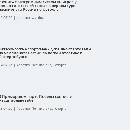
«Зенит» с разгромным счетом выиграл у
тольяттинского «Акрона» в первом туре
чемпионата России по футболу
26.07.26
|
Коротко
,
Футбол
Петербургские спортсмены успешно стартовали
на чемпионате России по легкой атлетике в
Екатеринбурге
24.07.26
|
Коротко
,
Летние виды спорта
В Приморском парке Победы состоялся
масштабный забег
23.07.26
|
Коротко
,
Летние виды спорта