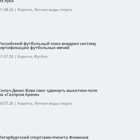
из лука
01.08.26
|
Коротко
,
Летние виды спорта
Российский футбольный союз внедрил систему
сертификации футбольных мячей
31.07.26
|
Коротко
,
Футбол
Силач Денис Вовк смог сдвинуть выкатное поле
на «Газпром Арене»
30.07.26
|
Коротко
,
Летние виды спорта
Петербургский спортсмен Никита Фоминов