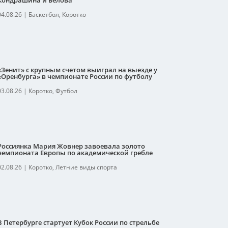
Кондрашина и Белова
04.08.26
|
Баскетбол
,
Коротко
«Зенит» с крупным счетом выиграл на выезде у
«Оренбурга» в чемпионате России по футболу
03.08.26
|
Коротко
,
Футбол
Россиянка Мария Жовнер завоевала золото
чемпионата Европы по академической гребле
02.08.26
|
Коротко
,
Летние виды спорта
В Петербурге стартует Кубок России по стрельбе