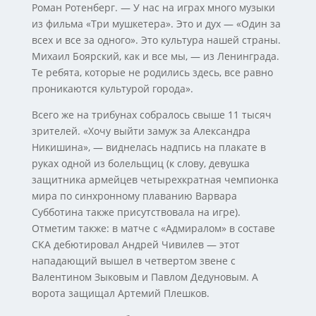
Роман Ротенберг. — У нас на играх много музыки
из фильма «Три мушкетера». Это и дух — «Один за
всех и все за одного». Это культура нашей страны.
Михаил Боярский, как и все мы, — из Ленинграда.
Те ребята, которые не родились здесь, все равно
проникаются культурой города».
Всего же на трибунах собралось свыше 11 тысяч
зрителей. «Хочу выйти замуж за Александра
Никишина», — виднелась надпись на плакате в
руках одной из болельщиц (к слову, девушка
защитника армейцев четырехкратная чемпионка
мира по синхронному плаванию Варвара
Субботина также присутствовала на игре).
Отметим также: в матче с «Адмиралом» в составе
СКА дебютировал Андрей Чивилев — этот
нападающий вышел в четвертом звене с
Валентином Зыковым и Павлом Дедуновым. А
ворота защищал Артемий Плешков.