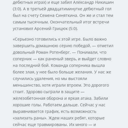
дебютных играх) и еще забил Александр Никишин
(3:0). А в третьей двадцатиминутке дебютный гол
был на счету Семена Синяткина. Он же и стал тем
самым тысячным. Окончательный итог встречи
установил Арсений Грицюк (5:0).
«Серьезно готовились к этой игре. Было важно
завершить домашнюю серию победой, — отметил
довольный Роман Ротенберг. — Понимали, что
соперник — как раненый зверь, и выйдет словно
на последний бой. Команда соперника вышла
более злая, у нее было больше желания. У нас же
случились удаления, но мы выстояли
меньшинство, хотя играли втроем. Это дорогого
стоит. Здорово сыграли в защите —
железобетонная оборона и яркая атака. Забили
хорошие голы. Работаем дальше. Сейчас у нас
выравнивается график, есть возможность
«зализать раны». Ждем наших ребят, которые
сейчас еще травмированы. Их много — и