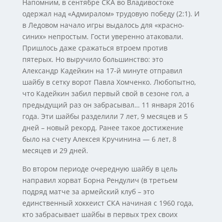
Напомним, в сентябре СКА во Владивостоке
одержал над «Адмиралом» трудовую победу (2:1). И
в Ледовом начало игры выдалось для «красно-
синих» непростым. Гости уверенно атаковали.
Пришлось даже сражаться втроем против
пятерых. Но выручило большинство: это
Александр Кадейкин на 17-й минуте отправил
шайбу в сетку ворот Павла Хомченко. Любопытно,
что Кадейкин забил первый свой в сезоне гол, а
предыдущий раз он забрасывал… 11 января 2016
года. Эти шайбы разделили 7 лет, 9 месяцев и 5
дней – новый рекорд. Ранее такое достижение
было на счету Алексея Кручинина — 6 лет, 8
месяцев и 29 дней.
Во втором периоде очередную шайбу в цель
направил хорват Борна Рендулич (в третьем
подряд матче за армейский клуб – это
единственный хоккеист СКА начиная с 1960 года,
кто забрасывает шайбы в первых трех своих