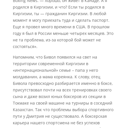
Boxing News. — Хорошо, он живет в Канаде. А я
родился в Киргизии, и что? Если ты родился в
Киргизии, ты — гражданин Киргизии. В любой
момент я могу приехать туда и сделать паспорт.
Еще я провел много времени в США. В прошлом
году я был в России меньше четырех месяцев. Это
не та проблема, из-за которой бой может не
состояться».
Напомним, что Бивол появился на свет на
территории современной Киргизии в
«интернациональной» семье – папа у него
молдаванин, а мама кореянка. К слову, отец
Бивола превосходно разбирается именно в боксе,
присутствовал почти на всех тренировках своего
сына и даже возил юных боксеров из секции в
Токмаке на своей машине на турниры в соседний
Казахстан. Так что проблемы выбора спортивного
пути у Дмитрия не существовало. А боксерская
карьера нашего спортсмена не без успехов