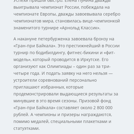
Успехи пришли быстро. Елена Пунина дважды
выигрывала чемпионат России, побеждала на
чемпионате Европы, дважды завоевывала серебро
чемпионатов мира, становилась вице-чемпионкой
знаменитого турнире «Арнольд Классик».
А накануне петербурженка завоевала бронзу на
«Гран-при Байкала». Это престижнейший в России
турнир по бодибилдингу, фитнес-бикини и «фит-
модель», который проводится в Иркутске. Его
организуют как Олимпиады – один раз за три-
четыре года. И подать заявку на него нельзя —
устроители соревнований персонально
приглашают избранных, которые
продемонстрировали выдающиеся результаты за
минувшие в это время сезоны. Призовой фонд
«Гран-при Байкала» составляет около 2 800 000
рублей. А чемпионы и призеры награждаются,
помимо медалей, специальными плакетками и
статуэтками.