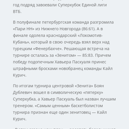
год подряд завоевали Суперкубок Единой лиги
ВТБ.
В полуфинале петербургская команда разгромила
«Пари НН» из Нижнего Новгорода (86:61). А в
финале одолела краснодарский «Локомотив-
Кубань», который в свою очередь взял верх над
турецким «Фенербахче». Решающая встреча на
турнире осталась за «Зенитом» — 85:83. Причем
победу подопечным Хавьера Паскуаля принес
штрафными бросками новобранец команды Кайл
Курич.
По итогам турнира центровой «Зенита» Боян
Дублевич вошел в символическую «пятерку»
Суперкубка, а Хавьер Паскуаль был назван лучшим
тренером. «Самым ценным» баскетболистом
турнира признан еще один зенитовец — Кайл
Курич.