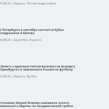
05.08.26
|
Коротко
,
Летние виды спорта
В Петербурге в сентябре состоится Кубок
Кондрашина и Белова
04.08.26
|
Баскетбол
,
Коротко
«Зенит» с крупным счетом выиграл на выезде у
«Оренбурга» в чемпионате России по футболу
03.08.26
|
Коротко
,
Футбол
Россиянка Мария Жовнер завоевала золото
чемпионата Европы по академической гребле