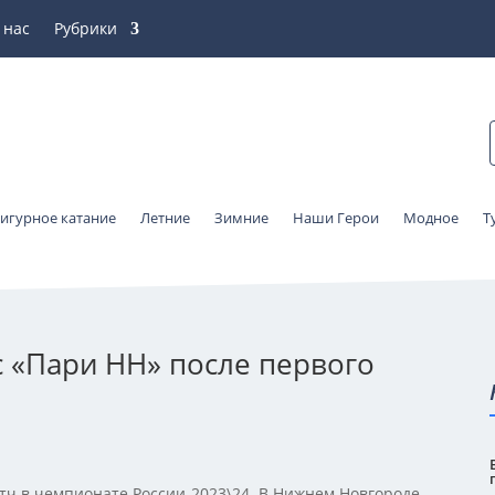
 нас
Рубрики
игурное катание
Летние
Зимние
Наши Герои
Модное
Т
с «Пари НН» после первого
тч в чемпионате России-2023\24. В Нижнем Новгороде