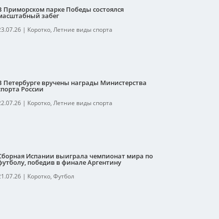
В Приморском парке Победы состоялся
масштабный забег
23.07.26
|
Коротко
,
Летние виды спорта
В Петербурге вручены награды Министерства
спорта России
22.07.26
|
Коротко
,
Летние виды спорта
Сборная Испании выиграла чемпионат мира по
футболу, победив в финале Аргентину
21.07.26
|
Коротко
,
Футбол