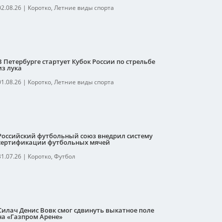
02.08.26
|
Коротко
,
Летние виды спорта
В Петербурге стартует Кубок России по стрельбе
из лука
01.08.26
|
Коротко
,
Летние виды спорта
Российский футбольный союз внедрил систему
сертификации футбольных мячей
31.07.26
|
Коротко
,
Футбол
Силач Денис Вовк смог сдвинуть выкатное поле
на «Газпром Арене»