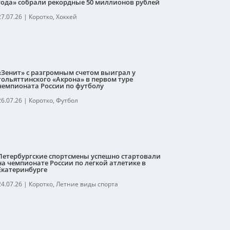
года» собрали рекордные 50 миллионов рублей
27.07.26
|
Коротко
,
Хоккей
«Зенит» с разгромным счетом выиграл у
тольяттинского «Акрона» в первом туре
чемпионата России по футболу
26.07.26
|
Коротко
,
Футбол
Петербургские спортсмены успешно стартовали
на чемпионате России по легкой атлетике в
Екатеринбурге
24.07.26
|
Коротко
,
Летние виды спорта