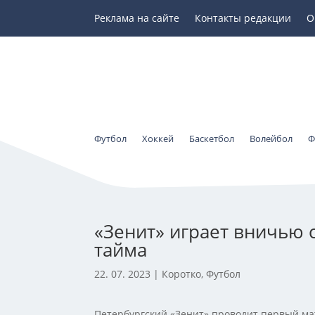
Реклама на сайте
Контакты редакции
О
Футбол
Хоккей
Баскетбол
Волейбол
Ф
«Зенит» играет вничью 
тайма
22. 07. 2023
|
Коротко
,
Футбол
Петербургский «Зенит» проводит первый ма