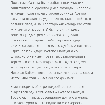
При этом оба гола были забиты при участии
защитников обороняющейся команды. В первом
эпизоде, полагаю, на стороне сочинца Артура
Юсупова оказалась удача. Он пытался пробить в
дальний угол, и наш вратарь Александр Васютин
«читал» этот момент. Я бы не винил здесь
зенитовца Дмитрия Чистякова. Он делал
правильно – старался заблокировать удар.
Случился рикошет – что ж, это футбол. А вот Игорь
Юрганов при ударе Густаво Мантуана со
штрафного не имел права так разворачивать
корпус – в «стенке» надо стоять. Здесь следует
упрекнуть и защитника, и отчасти вратаря
Николая Заболотного – останься «кипер» на своем
месте, мяч стал бы легкой его добычей.
Если говорить об игре подробнее, то на поле
выделялся один футболист – Густаво Мантуан.
Бразилец – игрок совершенно другого и очень
высокого уровня. Это видно по его скорости,