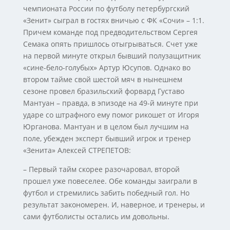
чемпионата России по футболу петербургский
«Зенит» сыграл в гостях вничью с ФК «Сочи» – 1:1.
Причем команде под предводительством Сергея
Семака опять пришлось отыгрываться. Счет уже
на первой минуте открыл бывший полузащитник
«сине-бело-голубых» Артур Юсупов. Однако во
втором тайме свой шестой мяч в нынешнем
сезоне провел бразильский форвард Густаво
Мантуан – правда, в эпизоде на 49-й минуте при
ударе со штрафного ему помог рикошет от Игоря
Юрганова. Мантуан и в целом был лучшим на
поле, убежден эксперт бывший игрок и тренер
«Зенита» Алексей СТРЕПЕТОВ:
– Первый тайм скорее разочаровал, второй
прошел уже повеселее. Обе команды заиграли в
футбол и стремились забить победный гол. Но
результат закономерен. И, наверное, и тренеры, и
сами футболисты остались им довольны.