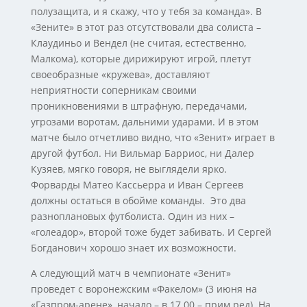
полузащита, и я скажу, что у тебя за команда». В
«Зените» в этот раз отсутствовали два солиста –
Клаудиньо и Вендел (не считая, естественно,
Малкома), которые дирижируют игрой, плетут
своеобразные «кружева», доставляют
неприятности соперникам своими
проникновениями в штрафную, передачами,
угрозами воротам, дальними ударами. И в этом
матче было отчетливо видно, что «Зенит» играет в
другой футбол. Ни Вильмар Барриос, ни Далер
Кузяев, мягко говоря, не выглядели ярко.
Форварды Матео Кассьерра и Иван Сергеев
должны остаться в обойме команды. Это два
разноплановых футболиста. Один из них –
«голеадор», второй тоже будет забивать. И Сергей
Богданович хорошо знает их возможности.
А следующий матч в чемпионате «Зенит»
проведет с воронежским «Факелом» (3 июня на
«Газпром-арене», начало – в 17.00 – прим.ред). На