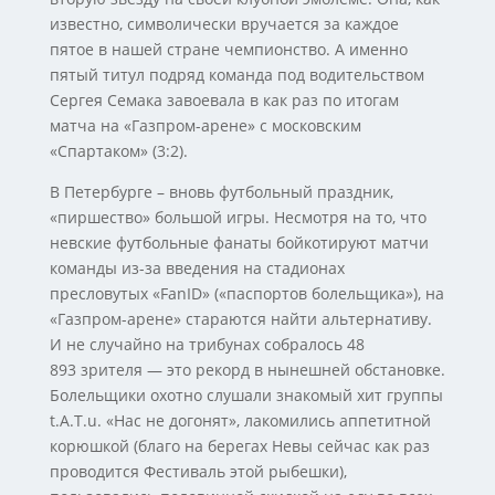
известно, символически вручается за каждое
пятое в нашей стране чемпионство. А именно
пятый титул подряд команда под водительством
Сергея Семака завоевала в как раз по итогам
матча на «Газпром-арене» с московским
«Спартаком» (3:2).
В Петербурге – вновь футбольный праздник,
«пиршество» большой игры. Несмотря на то, что
невские футбольные фанаты бойкотируют матчи
команды из-за введения на стадионах
пресловутых «FanID» («паспортов болельщика»), на
«Газпром-арене» стараются найти альтернативу.
И не случайно на трибунах собралось 48
893 зрителя — это рекорд в нынешней обстановке.
Болельщики охотно слушали знакомый хит группы
t.A.T.u. «Нас не догонят», лакомились аппетитной
корюшкой (благо на берегах Невы сейчас как раз
проводится Фестиваль этой рыбешки),