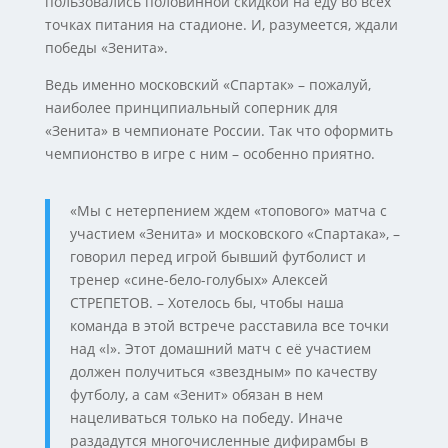
пользовались половинной скидкой на еду во всех
точках питания на стадионе. И, разумеется, ждали
победы «Зенита».
Ведь именно московский «Спартак» – пожалуй,
наиболее принципиальный соперник для
«Зенита» в чемпионате России. Так что оформить
чемпионство в игре с ним – особенно приятно.
«Мы с нетерпением ждем «топового» матча с
участием «Зенита» и московского «Спартака», –
говорил перед игрой бывший футболист и
тренер «сине-бело-голубых» Алексей
СТРЕПЕТОВ. – Хотелось бы, чтобы наша
команда в этой встрече расставила все точки
над «I». Этот домашний матч с её участием
должен получиться «звездным» по качеству
футболу, а сам «Зенит» обязан в нем
нацеливаться только на победу. Иначе
раздадутся многочисленные дифирамбы в