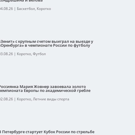
Кондрашина и Белова
04.08.26
|
Баскетбол
,
Коротко
«Зенит» с крупным счетом выиграл на выезде у
«Оренбурга» в чемпионате России по футболу
03.08.26
|
Коротко
,
Футбол
Россиянка Мария Жовнер завоевала золото
чемпионата Европы по академической гребле
02.08.26
|
Коротко
,
Летние виды спорта
В Петербурге стартует Кубок России по стрельбе