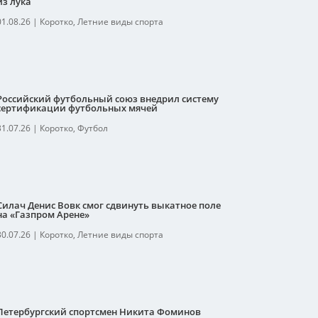
из лука
01.08.26
|
Коротко
,
Летние виды спорта
Российский футбольный союз внедрил систему
сертификации футбольных мячей
31.07.26
|
Коротко
,
Футбол
Силач Денис Вовк смог сдвинуть выкатное поле
на «Газпром Арене»
30.07.26
|
Коротко
,
Летние виды спорта
Петербургский спортсмен Никита Фоминов