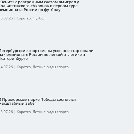
«Зенит» с разгромным счетом выиграл у
тольяттинского «Акрона» в первом туре
чемпионата России по футболу
26.07.26
|
Коротко
,
Футбол
Петербургские спортсмены успешно стартовали
на чемпионате России по легкой атлетике в
Екатеринбурге
24.07.26
|
Коротко
,
Летние виды спорта
В Приморском парке Победы состоялся
масштабный забег
23.07.26
|
Коротко
,
Летние виды спорта