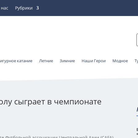
 нас
Рубрики
игурное катание
Летние
Зимние
Наши Герои
Модное
Т
олу сыграет в чемпионате
те Футбольной ассоциации Центральной Азии (CAFA),