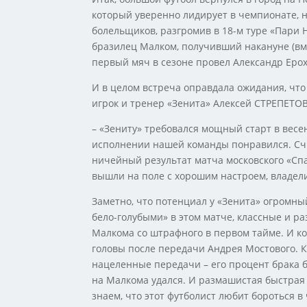
который уверенно лидирует в чемпионате, н
болельщиков, разгромив в 18-м туре «Пари Н
бразилец Малком, получивший накануне (вме
первый мяч в сезоне провел Александр Еро
И в целом встреча оправдала ожидания, чт
игрок и тренер «Зенита» Алексей СТРЕПЕТОВ
– «Зениту» требовался мощный старт в весе
исполнении нашей команды понравился. Счи
ничейный результат матча московского «Спа
вышли на поле с хорошим настроем, владели
Заметно, что потенциал у «Зенита» огромный
бело-голубыми» в этом матче, классные и р
Малкома со штрафного в первом тайме. И к
головы после передачи Андрея Мостового. К
нацеленные передачи – его процент брака 
на Малкома удался. И размашистая быстрая
знаем, что этот футболист любит бороться 