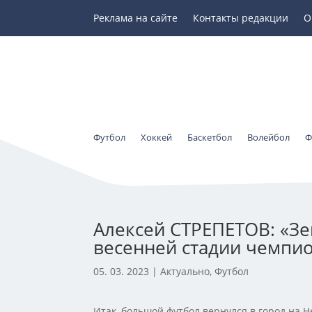
Реклама на сайте
Контакты редакции
О
Футбол
Хоккей
Баскетбол
Волейбол
Ф
Алексей СТРЕПЕТОВ: «Зе
весенней стадии чемпи
05. 03. 2023
|
Актуально
,
Футбол
Итак, большой футбол вернулся в город на 