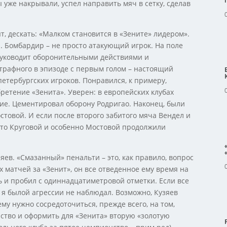
 уже накрывали, успел направить мяч в сетку, сделав
т, дескать: «Малком становится в «Зените» лидером».
. Бомбардир – не просто атакующий игрок. На поле
 руководит оборонительными действиями и
трафного в эпизоде с первым голом – настоящий
етербургских игроков. Понравился, к примеру,
ретение «Зенита». Уверен: в европейских клубах
ие. Цементировал оборону Родригао. Наконец, были
товой. И если после второго забитого мяча Вендел и
то Круговой и особенно Мостовой продолжили
зяев. «Смазанный» пенальти – это, как правило, вопрос
х матчей за «Зенит», он все отведенное ему время на
ль и пробил с одиннадцатиметровой отметки. Если все
а я былой агрессии не наблюдал. Возможно, Кузяев
ему нужно сосредоточиться, прежде всего, на том,
ство и оформить для «Зенита» вторую «золотую