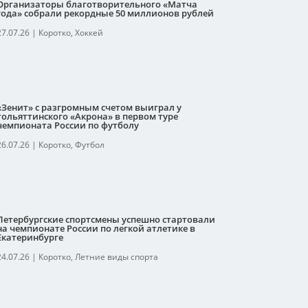
Организаторы благотворительного «Матча
года» собрали рекордные 50 миллионов рублей
27.07.26
|
Коротко
,
Хоккей
«Зенит» с разгромным счетом выиграл у
тольяттинского «Акрона» в первом туре
чемпионата России по футболу
26.07.26
|
Коротко
,
Футбол
Петербургские спортсмены успешно стартовали
на чемпионате России по легкой атлетике в
Екатеринбурге
24.07.26
|
Коротко
,
Летние виды спорта