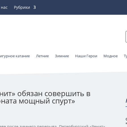
 нас
Рубрики
игурное катание
Летние
Зимние
Наши Герои
Модное
Т
нит» обязан совершить в
оната мощный спурт»
Неве после зимнего перерыва. Петербургский «Зенит»,