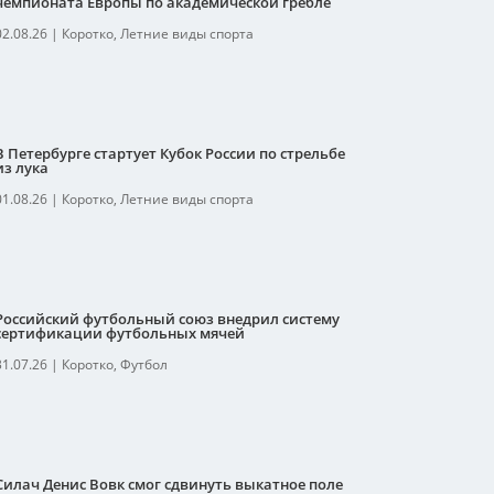
чемпионата Европы по академической гребле
02.08.26
|
Коротко
,
Летние виды спорта
В Петербурге стартует Кубок России по стрельбе
из лука
01.08.26
|
Коротко
,
Летние виды спорта
Российский футбольный союз внедрил систему
сертификации футбольных мячей
31.07.26
|
Коротко
,
Футбол
Силач Денис Вовк смог сдвинуть выкатное поле