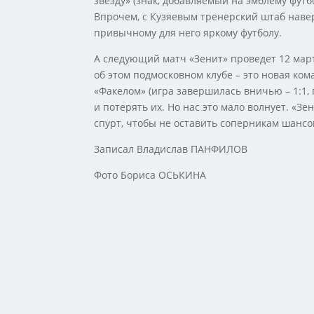
звезду» (знак, добавляемый на эмблему футб
Впрочем, с Кузяевым тренерский штаб навер
привычному для него яркому футболу.
А следующий матч «Зенит» проведет 12 март
об этом подмосковном клубе – это новая ко
«Факелом» (игра завершилась вничью – 1:1, 
и потерять их. Но нас это мало волнует. «З
спурт, чтобы не оставить соперникам шансо
Записал Владислав ПАНФИЛОВ
Фото Бориса ОСЬКИНА