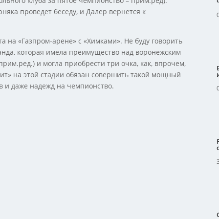
ольного клуба за пятое чемпионство – прим.ред).
няка проведет беседу, и Далер вернется к
а на «Газпром-арене» с «Химками». Не буду говорить
манда, которая имела преимущество над воронежским
прим.ред.) и могла приобрести три очка, как, впрочем,
енит» на этой стадии обязан совершить такой мощный
в и даже надежд на чемпионство.