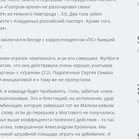
а «Газпром-арене» не разочаровал своих
Н» из Нижнего Новгорода – 3:0. Два гола забил
сте с Клаудиньо) российский паспорт. Кроме того,
хин.
о заключил в беседе с корреспондентом «ПС» бывший
:
ннем отрезке чемпионата, и он его совершил. Футбол в
таю, что она действовала очень хорошо, учитывая
ртака» с «Уралом» (2:2). Подопечные Сергея Семака
 инициативой и к тому же не пропустили.
, и команда будет прибавлять. Голы, забитые «сине-
азноплановые. Это и блестящий, на исполнение, удар
омбинация, которую завершал тот же Малком кивком
 слову, если до перерыва у Мостового не получались
был выше коэффициента полезного действия – то пас
 атака, завершенная Александром Ерохиным. Мы
в чужой штрафной площади, играть на добивание. И