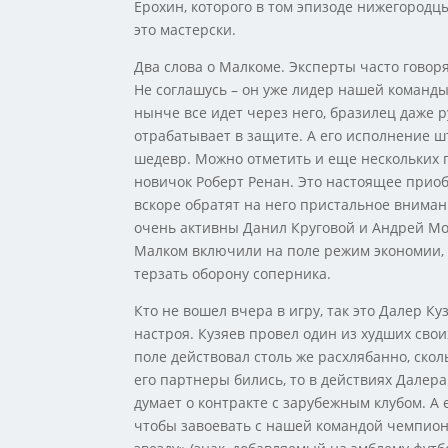
Ерохин, которого в том эпизоде нижегородцы
это мастерски.
Два слова о Малкоме. Эксперты часто говоря
Не соглашусь – он уже лидер нашей команды
нынче все идет через него, бразилец даже
отрабатывает в защите. А его исполнение ш
шедевр. Можно отметить и еще нескольких п
новичок Роберт Ренан. Это настоящее приоб
вскоре обратят на него пристальное вниман
очень активны Данил Круговой и Андрей Мос
Малком включили на поле режим экономии, 
терзать оборону соперника.
Кто не вошел вчера в игру, так это Далер Ку
настроя. Кузяев провел один из худших свои
поле действовал столь же расхлябанно, ско
его партнеры бились, то в действиях Далер
думает о контракте с зарубежным клубом. А 
чтобы завоевать с нашей командой чемпион