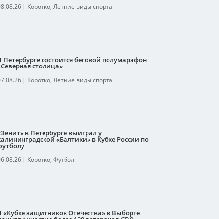
08.08.26
|
Коротко
,
Летние виды спорта
В Петербурге состоится беговой полумарафон
«Северная столица»
07.08.26
|
Коротко
,
Летние виды спорта
«Зенит» в Петербурге выиграл у
калининградской «Балтики» в Кубке России по
футболу
06.08.26
|
Коротко
,
Футбол
В «Кубке защитников Отечества» в Выборге