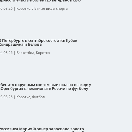
приняли участие более 120 ветеранов СВО
05.08.26
|
Коротко
,
Летние виды спорта
В Петербурге в сентябре состоится Кубок
Кондрашина и Белова
04.08.26
|
Баскетбол
,
Коротко
«Зенит» с крупным счетом выиграл на выезде у
«Оренбурга» в чемпионате России по футболу
03.08.26
|
Коротко
,
Футбол
Россиянка Мария Жовнер завоевала золото