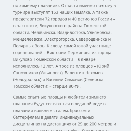
по зимнему плаванию. Отчасти именно поэтому в
турнире выступят 153 наших земляка. А также
представители 72 городов и 40 регионов России –
в частности, Викуловского района Тюменской
области, Челябинска, Владивостока, Ульяновска,
Менделеевска, Электрогорска, Северодвинска и
Полярных Зорь. К слову, самой юной участнице
соревнований – Виктории Перминова из города
Викулово Тюменской области – в январе
исполнилось 12 лет. А трое из пловцов – Юрий
Сапожников (Ульяновск), Валентин Чехомов
(Новоуральск) и Василий Симонов (Северска
Томской области) – старше 80-ти.
Самые опытные пловцы и любители зимнего
плавания будут состязаться в ледяной воде в
плавании вольным стилем, брассом и
баттерфляем в девяти индивидуальных
дисциплинах на дистанциях от 25 до 200 метров и
в трех видах командных эстафет. Кроме того, в