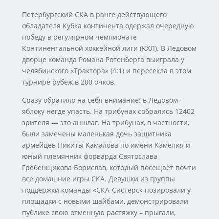
Петербургский СКА в ранге действующего
обладателя Кубка континента одержал очередную
победу в регулярном чемпионате
Континентальной хоккейной лиги (КХЛ). В Ледовом
дворце команда Романа Ротенберга выиграла у
челябинского «Трактора» (4:1) и пересекла в этом
турнире рубеж в 200 очков.
Сразу обратило на себя внимание: в Ледовом –
яблоку негде упасть. На трибунах собрались 12402
зрителя — это аншлаг. На трибунах, в частности,
были замечены маленькая дочь защитника
армейцев Никиты Камалова по имени Камелия и
юный племянник форварда Святослава
Гребенщикова Борислав, который посещает почти
все домашние игры СКА. Девушки из группы
поддержки команды «СКА-Систерс» позировали у
площадки с новыми шайбами, демонстрировали
публике свою отменную растяжку – прыгали,