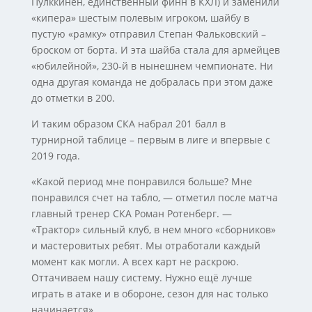
Пулккинен, единственный финн в КХЛ) и заменили
«кипера» шестым полевым игроком, шайбу в
пустую «рамку» отправил Степан Фальковский –
броском от борта. И эта шайба стала для армейцев
«юбилейной», 230-й в нынешнем чемпионате. Ни
одна другая команда не добралась при этом даже
до отметки в 200.
И таким образом СКА набрал 201 балл в
турнирной таблице – первым в лиге и впервые с
2019 года.
«Какой период мне понравился больше? Мне
понравился счет на табло, — отметил после матча
главный тренер СКА Роман Ротенберг. —
«Трактор» сильный клуб, в нем много «сборников»
и мастеровитых ребят. Мы отработали каждый
момент как могли. А всех карт не раскрою.
Оттачиваем нашу систему. Нужно ещё лучше
играть в атаке и в обороне, сезон для нас только
начинается».