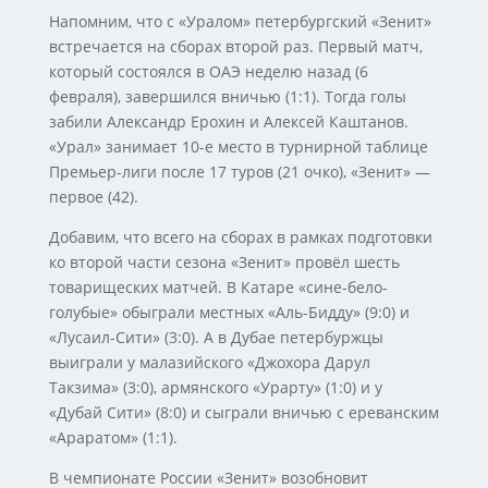
Напомним, что с «Уралом» петербургский «Зенит»
встречается на сборах второй раз. Первый матч,
который состоялся в ОАЭ неделю назад (6
февраля), завершился вничью (1:1). Тогда голы
забили Александр Ерохин и Алексей Каштанов.
«Урал» занимает 10-е место в турнирной таблице
Премьер-лиги после 17 туров (21 очко), «Зенит» —
первое (42).
Добавим, что всего на сборах в рамках подготовки
ко второй части сезона «Зенит» провёл шесть
товарищеских матчей. В Катаре «сине-бело-
голубые» обыграли местных «Аль-Бидду» (9:0) и
«Лусаил-Сити» (3:0). А в Дубае петербуржцы
выиграли у малазийского «Джохора Дарул
Такзима» (3:0), армянского «Урарту» (1:0) и у
«Дубай Сити» (8:0) и сыграли вничью с ереванским
«Араратом» (1:1).
В чемпионате России «Зенит» возобновит