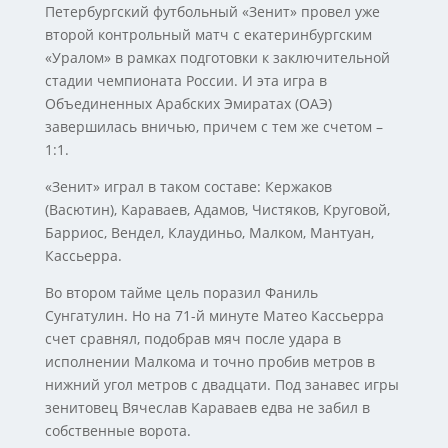
Петербургский футбольный «Зенит» провел уже
второй контрольный матч с екатеринбургским
«Уралом» в рамках подготовки к заключительной
стадии чемпионата России. И эта игра в
Объединенных Арабских Эмиратах (ОАЭ)
завершилась вничью, причем с тем же счетом –
1:1.
«Зенит» играл в таком составе: Кержаков
(Васютин), Караваев, Адамов, Чистяков, Круговой,
Барриос, Вендел, Клаудиньо, Малком, Мантуан,
Кассьерра.
Во втором тайме цель поразил Фаниль
Сунгатулин. Но на 71-й минуте Матео Кассьерра
счет сравнял, подобрав мяч после удара в
исполнении Малкома и точно пробив метров в
нижний угол метров с двадцати. Под занавес игры
зенитовец Вячеслав Караваев едва не забил в
собственные ворота.