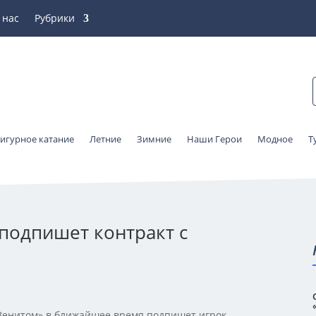
 нас
Рубрики
игурное катание
Летние
Зимние
Наши Герои
Модное
Т
подпишет контракт с
Зенитом» в ближайшее время подпишет игрок