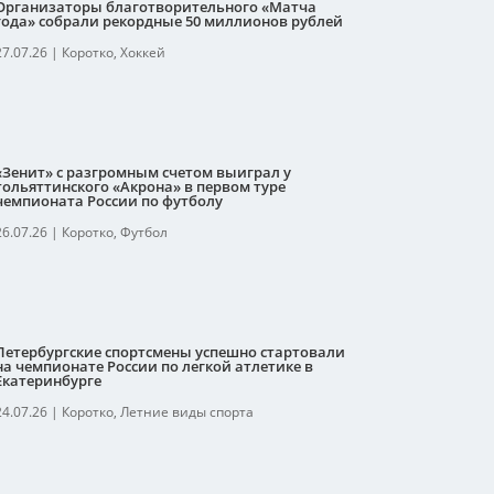
Организаторы благотворительного «Матча
года» собрали рекордные 50 миллионов рублей
27.07.26
|
Коротко
,
Хоккей
«Зенит» с разгромным счетом выиграл у
тольяттинского «Акрона» в первом туре
чемпионата России по футболу
26.07.26
|
Коротко
,
Футбол
Петербургские спортсмены успешно стартовали
на чемпионате России по легкой атлетике в
Екатеринбурге
24.07.26
|
Коротко
,
Летние виды спорта