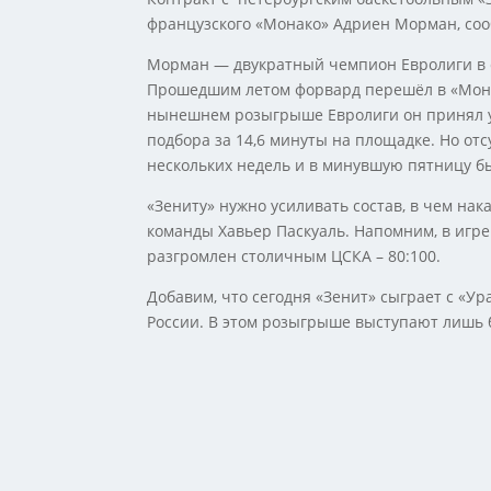
французского «Монако» Адриен Морман, сооб
Морман — двукратный чемпион Евролиги в сос
Прошедшим летом форвард перешёл в «Монак
нынешнем розыгрыше Евролиги он принял уча
подбора за 14,6 минуты на площадке. Но от
нескольких недель и в минувшую пятницу б
«Зениту» нужно усиливать состав, в чем на
команды Хавьер Паскуаль. Напомним, в игр
разгромлен столичным ЦСКА – 80:100.
Добавим, что сегодня «Зенит» сыграет с «У
России. В этом розыгрыше выступают лишь 