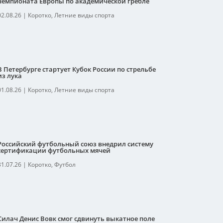
чемпионата Европы по академической гребле
02.08.26
|
Коротко
,
Летние виды спорта
В Петербурге стартует Кубок России по стрельбе
из лука
01.08.26
|
Коротко
,
Летние виды спорта
Российский футбольный союз внедрил систему
сертификации футбольных мячей
31.07.26
|
Коротко
,
Футбол
Силач Денис Вовк смог сдвинуть выкатное поле