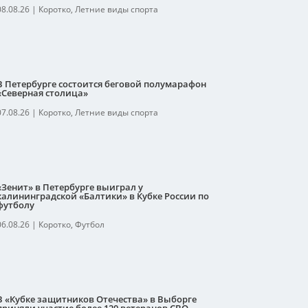
08.08.26
|
Коротко
,
Летние виды спорта
В Петербурге состоится беговой полумарафон
«Северная столица»
07.08.26
|
Коротко
,
Летние виды спорта
«Зенит» в Петербурге выиграл у
калининградской «Балтики» в Кубке России по
футболу
06.08.26
|
Коротко
,
Футбол
В «Кубке защитников Отечества» в Выборге