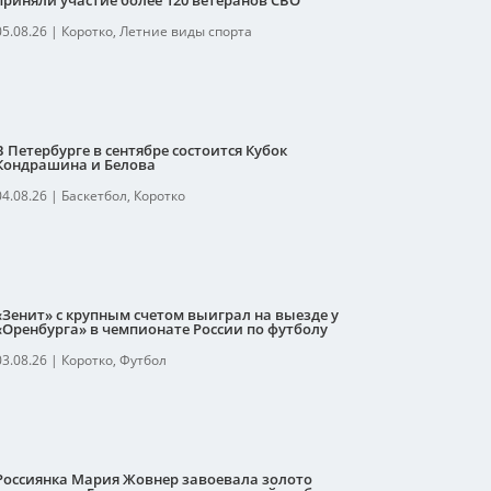
приняли участие более 120 ветеранов СВО
05.08.26
|
Коротко
,
Летние виды спорта
В Петербурге в сентябре состоится Кубок
Кондрашина и Белова
04.08.26
|
Баскетбол
,
Коротко
«Зенит» с крупным счетом выиграл на выезде у
«Оренбурга» в чемпионате России по футболу
03.08.26
|
Коротко
,
Футбол
Россиянка Мария Жовнер завоевала золото