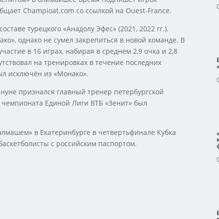
щает Champioat.com со ссылкой на Ouest-France.
таве турецкого «Анадолу Эфес» (2021, 2022 гг.).
о», однако не сумел закрепиться в новой команде. В
стие в 16 играх, набирая в среднем 2,9 очка и 2,8
сутствовал на тренировках в течение последних
ыл исключён из «Монако».
кануне признался главный тренер петербургской
е чемпионата Единой Лиги ВТБ «Зенит» был
ралмашем» в Екатеринбурге в четвертьфинале Кубка
баскетболисты с российским паспортом.