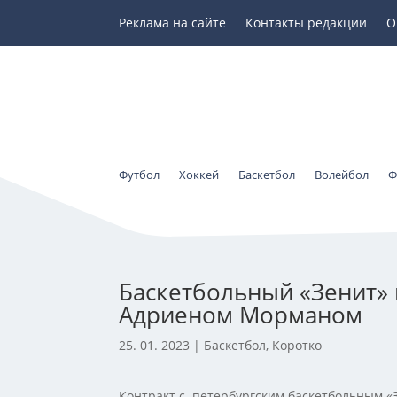
Реклама на сайте
Контакты редакции
О
Футбол
Хоккей
Баскетбол
Волейбол
Ф
Баскетбольный «Зенит» 
Адриеном Морманом
25. 01. 2023
|
Баскетбол
,
Коротко
Контракт с петербургским баскетбольным «