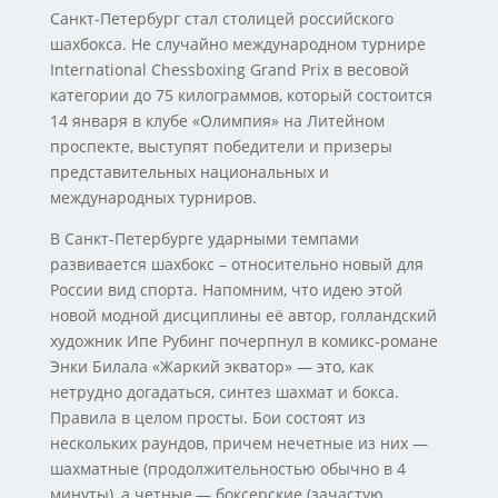
Санкт-Петербург стал столицей российского
шахбокса. Не случайно международном турнире
International Chessboxing Grand Prix в весовой
категории до 75 килограммов, который состоится
14 января в клубе «Олимпия» на Литейном
проспекте, выступят победители и призеры
представительных национальных и
международных турниров.
В Санкт-Петербурге ударными темпами
развивается шахбокс – относительно новый для
России вид спорта. Напомним, что идею этой
новой модной дисциплины её автор, голландский
художник Ипе Рубинг почерпнул в комикс-романе
Энки Билала «Жаркий экватор» — это, как
нетрудно догадаться, синтез шахмат и бокса.
Правила в целом просты. Бои состоят из
нескольких раундов, причем нечетные из них —
шахматные (продолжительностью обычно в 4
минуты), а четные,— боксерские (зачастую