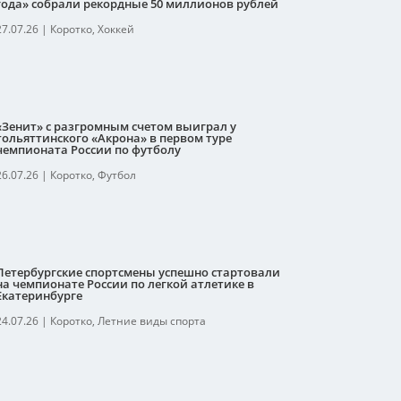
года» собрали рекордные 50 миллионов рублей
27.07.26
|
Коротко
,
Хоккей
«Зенит» с разгромным счетом выиграл у
тольяттинского «Акрона» в первом туре
чемпионата России по футболу
26.07.26
|
Коротко
,
Футбол
Петербургские спортсмены успешно стартовали
на чемпионате России по легкой атлетике в
Екатеринбурге
24.07.26
|
Коротко
,
Летние виды спорта