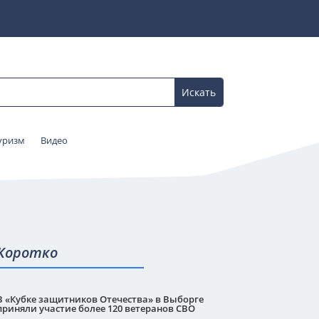
уризм
Видео
Коротко
В «Кубке защитников Отечества» в Выборге
приняли участие более 120 ветеранов СВО