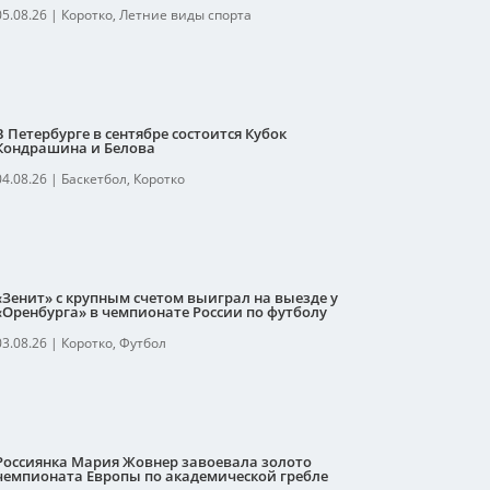
05.08.26
|
Коротко
,
Летние виды спорта
В Петербурге в сентябре состоится Кубок
Кондрашина и Белова
04.08.26
|
Баскетбол
,
Коротко
«Зенит» с крупным счетом выиграл на выезде у
«Оренбурга» в чемпионате России по футболу
03.08.26
|
Коротко
,
Футбол
Россиянка Мария Жовнер завоевала золото
чемпионата Европы по академической гребле