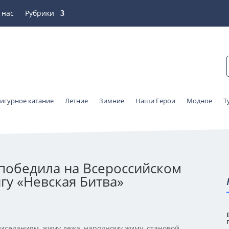
 нас
Рубрики
игурное катание
Летние
Зимние
Наши Герои
Модное
Т
победила на Всероссийском
гу «Невская Битва»
иседаниям, жиму лежа, народному жиму, становой