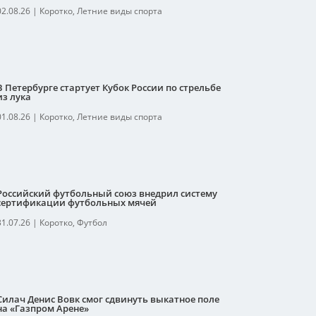
02.08.26
|
Коротко
,
Летние виды спорта
В Петербурге стартует Кубок России по стрельбе
из лука
01.08.26
|
Коротко
,
Летние виды спорта
Российский футбольный союз внедрил систему
сертификации футбольных мячей
31.07.26
|
Коротко
,
Футбол
Силач Денис Вовк смог сдвинуть выкатное поле
на «Газпром Арене»