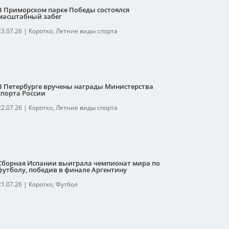
В Приморском парке Победы состоялся
масштабный забег
23.07.26
|
Коротко
,
Летние виды спорта
В Петербурге вручены награды Министерства
спорта России
22.07.26
|
Коротко
,
Летние виды спорта
Сборная Испании выиграла чемпионат мира по
футболу, победив в финале Аргентину
21.07.26
|
Коротко
,
Футбол